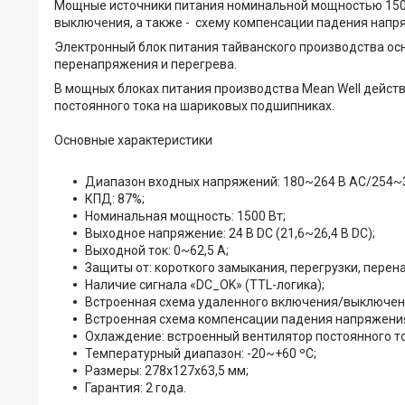
Мощные источники питания номинальной мощностью 1500
выключения, а также - схему компенсации падения напр
Электронный блок питания тайванского производства осн
перенапряжения и перегрева.
В мощных блоках питания производства Mean Well дейст
постоянного тока на шариковых подшипниках.
Основные характеристики
Диапазон входных напряжений: 180~264 В AC/254~3
КПД: 87%;
Номинальная мощность: 1500 Вт;
Выходное напряжение: 24 В DC (21,6~26,4 В DC);
Выходной ток: 0~62,5 А;
Защиты от: короткого замыкания, перегрузки, перен
Наличие сигнала «DC_OK» (TTL-логика);
Встроенная схема удаленного включения/выключен
Встроенная схема компенсации падения напряжения
Охлаждение: встроенный вентилятор постоянного т
Температурный диапазон: -20~+60 ºС;
Размеры: 278х127х63,5 мм;
Гарантия: 2 года.