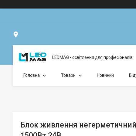
вул. Клавдіївська 40Г, Точка видачі товару: забрати замо
LEDMAG - освітлення для професіоналів
Головна
Товари
Новинки
Від
Блок живлення негерметични
1500Вт 24В