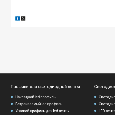
Профиль для светодиодной ленты
Светодиод
Накладной led профиль
Светодио
Встраиваемый led профиль
Светодио
Угловой профиль для led ленты
LED лента