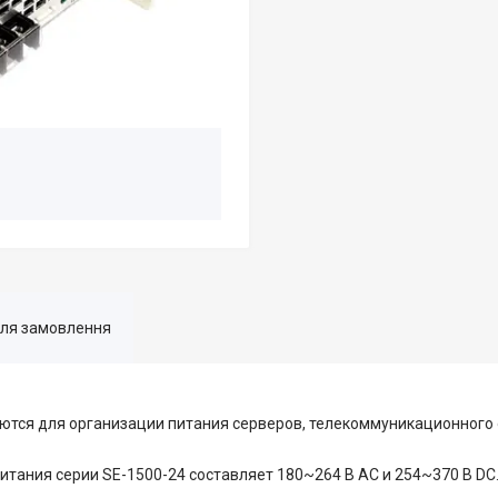
для замовлення
тся для организации питания серверов, телекоммуникационного 
тания серии SE-1500-24 составляет 180~264 В AC и 254~370 В DC