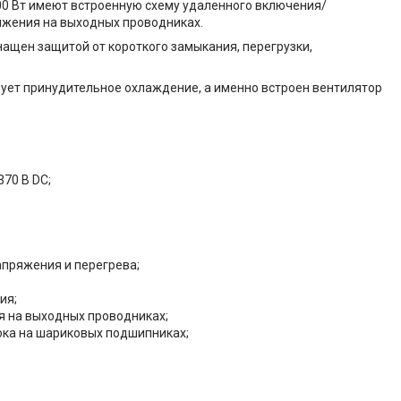
 Вт имеют встроенную схему удаленного включения/
яжения на выходных проводниках.
ащен защитой от короткого замыкания, перегрузки,
вует принудительное охлаждение, а именно встроен вентилятор
70 В DC;
апряжения и перегрева;
ия;
 на выходных проводниках;
ока на шариковых подшипниках;