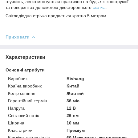
гнучкість, легко монтується практично на будь-які конструкції
та поверхні за допомогою двостороннього
скотча
.
Світлодіодна стрічка продається кратно 5 метрам.
Приховати
Характеристики
Основні атрибути
Виробник
Rishang
Країна виробник
Китай
Колір світіння
Жовтий
Гарантійний термін
36 міс
Напруга
12 В
Світловий потік
26 лм
Ширина
10 мм
Клас стрічки
Преміум
Кількість світлодіодів
60 Максимальная цветовая