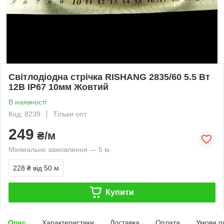
Світлодіодна стрічка RISHANG 2835/60 5.5 Вт
12В IP67 10мм Жовтий
В наявності
Код: 8239
Тільки опт
249
₴/м
Мінімальне замовлення — 5 м
228 ₴
від 50 м
Купити
Опис
Характеристики
Доставка
Оплата
Умови п