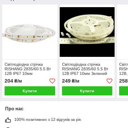
Світлодіодна стрічка
Світлодіодна стрічка
Світ
RISHANG 2835/60 5.5 Вт
RISHANG 2835/60 5.5 Вт
RISH
12В IP67 10мм
12В IP67 10мм Зелений
12В,
Нейтральний білий 3500-
204
249
258
₴/м
₴/м
5900К
Купити
Купити
Про нас
100% позитивних з 12 відгуків за рік