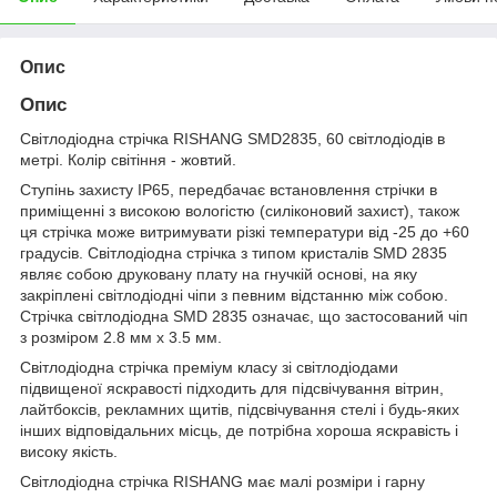
Опис
Опис
Світлодіодна стрічка RISHANG SMD2835, 60 світлодіодів в
метрі. Колір світіння - жовтий.
Ступінь захисту IP65, передбачає встановлення стрічки в
приміщенні з високою вологістю (силіконовий захист), також
ця стрічка може витримувати різкі температури від -25 до +60
градусів. Світлодіодна стрічка з типом кристалів SMD 2835
являє собою друковану плату на гнучкій основі, на яку
закріплені світлодіодні чіпи з певним відстанню між собою.
Стрічка світлодіодна SMD 2835 означає, що застосований чіп
з розміром 2.8 мм х 3.5 мм.
Світлодіодна стрічка преміум класу зі світлодіодами
підвищеної яскравості підходить для підсвічування вітрин,
лайтбоксів, рекламних щитів, підсвічування стелі і будь-яких
інших відповідальних місць, де потрібна хороша яскравість і
високу якість.
Світлодіодна стрічка RISHANG має малі розміри і гарну