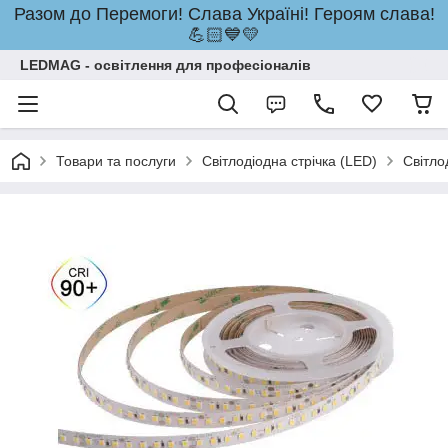
Разом до Перемоги! Слава Україні! Героям слава!
💪🏻💙💛
LEDMAG - освітлення для професіоналів
Товари та послуги
Світлодіодна стрічка (LED)
Світло