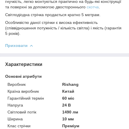
гнучкість, легко монтуються практично на будь-які конструкції
та поверхні за допомогою двостороннього
скотча
.
Світлодіодна стрічка продається кратно 5 метрам.
Особливістю даної стрічки є висока ефективність
(співвідношення потужність / кількість світла) і якість (гарантія
5 років).
Приховати
Характеристики
Основні атрибути
Виробник
Rishang
Країна виробник
Китай
Гарантійний термін
60 міс
Напруга
24 В
Світловий потік
1490 лм
Ширина
10 мм
Клас стрічки
Преміум