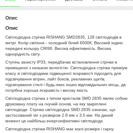
Опис
Опис
Світлодіодна стрічка RISHANG SMD2835, 128 світлодіодів в
метрі. Колір світіння - холодний білий 6500К. Високий індекс
передачі кольору CRI90. Висока ефективність. Висока
однорідність світу.
Ступінь захисту IP33, передбачає встановлення стрічки в
приміщенні з низькою вологістю. Світлодіодна стрічка преміум
класу зі світлодіодами підвищеної яскравості підходить для
підсвічування вітрин, лайт боксів, рекламних щитів,
підсвічування стелі і будь-яких інших відповідальних місць, де
потрібна хороша яскравість і високу якість.
Світлодіодна стрічка з типом кристалів SMD 2835 являє собою
друковану плату на гнучкій основі, на яку закріплені
світлодіоди. Стрічка світлодіодна SMD 2835 означає, що
застосований чіп з розміром 2.8 мм х 3.5 мм. На даний
момент це найбільш енергоефективні світлодіоди.
Світлодіодна стрічка RISHANG має малі розміри і гарну