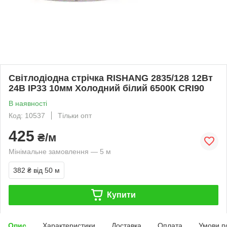
Світлодіодна стрічка RISHANG 2835/128 12Вт
24В IP33 10мм Холодний білий 6500К CRI90
В наявності
Код: 10537
Тільки опт
425
₴/м
Мінімальне замовлення — 5 м
382 ₴
від 50 м
Купити
Опис
Характеристики
Доставка
Оплата
Умови п