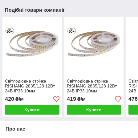
Подібні товари компанії
Світлодіодна стрічка
Світлодіодна стрічка
Світ
RISHANG 2835/128 12Вт
RISHANG 2835/128 12Вт
RIS
24В IP33 10мм
24В IP33 10мм
24В 
Нейтральний білий 5000К
Нейтральний білий 4000К
біли
420
419
476
₴/м
₴/м
CRI90
CRI90
Купити
Купити
Про нас