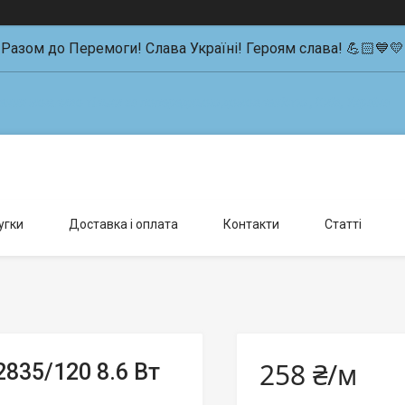
Разом до Перемоги! Слава Україні! Героям слава! 💪🏻💙💛
влення можливо тільки за попередньою домовленістю., Київ, Україна
угки
Доставка і оплата
Контакти
Статті
258 ₴/м
835/120 8.6 Вт