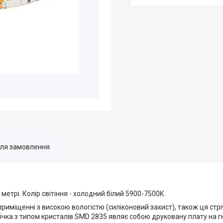
для замовлення
метрі. Колір світіння - холодний білий 5900-7500К.
 приміщенні з високою вологістю (силіконовий захист), також ця ст
трічка з типом кристалів SMD 2835 являє собою друковану плату на гн