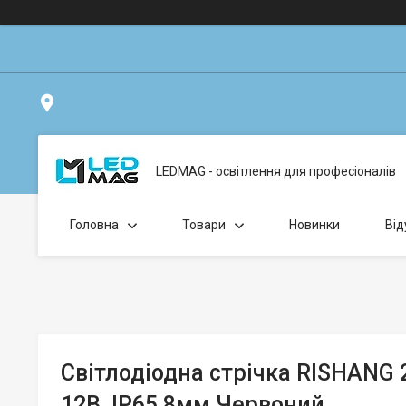
вул. Клавдіївська 40Г, Точка видачі товару: забрати замо
LEDMAG - освітлення для професіоналів
Головна
Товари
Новинки
Від
Світлодіодна стрічка RISHANG 2
12В, IP65 8мм Червоний