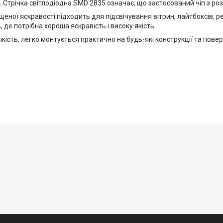
. Стрічка світлодіодна SMD 2835 означає, що застосований чіп з роз
щеної яскравості підходить для підсвічування вітрин, лайтбоксів, 
, де потрібна хороша яскравість і високу якість.
чкість, легко монтується практично на будь-які конструкції та пове