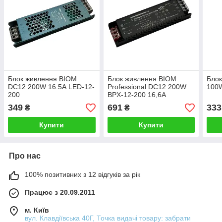
Блок живлення BIOM
Блок живлення BIOM
Бло
DC12 200W 16.5А LED-12-
Professional DC12 200W
100W
200
BPX-12-200 16,6А
349
691
333
₴
₴
Купити
Купити
Про нас
100% позитивних з 12 відгуків за рік
Працює з 20.09.2011
м. Київ
вул. Клавдіївська 40Г, Точка видачі товару: забрати