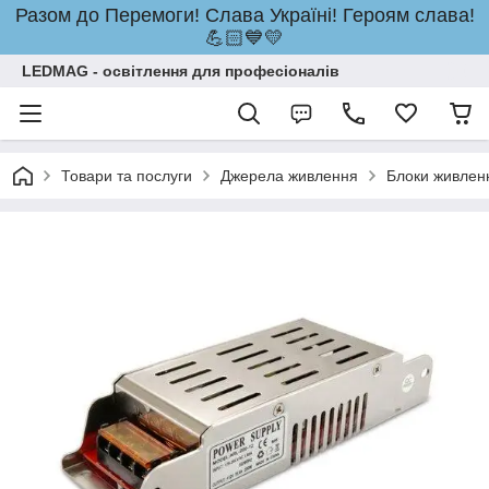
Разом до Перемоги! Слава Україні! Героям слава!
💪🏻💙💛
LEDMAG - освітлення для професіоналів
Товари та послуги
Джерела живлення
Блоки живлен