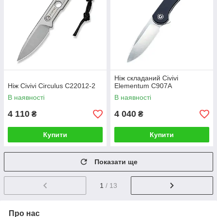
Ніж складаний Civivi
Ніж Civivi Circulus C22012-2
Elementum C907A
В наявності
В наявності
4 110
4 040
₴
₴
Купити
Купити
Показати ще
1
/ 13
Про нас