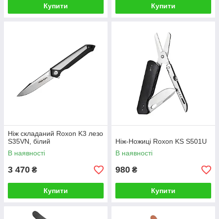
Купити
Купити
Ніж складаний Roxon K3 лезо
S35VN, білий
Ніж-Ножиці Roxon KS S501U
В наявності
В наявності
3 470
980
₴
₴
Купити
Купити