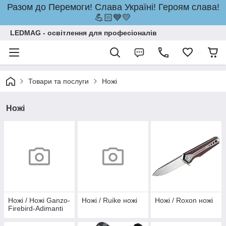
Разом до Перемоги! Слава Україні! Героям слава!
💪🏻💙💛
LEDMAG - освітлення для професіоналів
Товари та послуги
Ножі
Ножі
Ножі / Ножі Ganzo-
Ножі / Ruike ножі
Ножі / Roxon ножi
Firebird-Adimanti