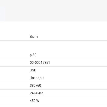
я
Biom
⩾80
00-00017851
USD
Накладні
380х60
24 м мес
450 W