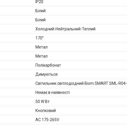
IP20
Білий
Білий
Холодний-Нейтральний-Теплий
170°
Метал
Метал
Полікарбонат
Димуються
Світильник світлодіодний Biom SMART SML-R04-
Немає в наявності
50 W Вт
Кнопковий
AC 175-265V