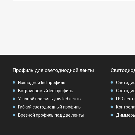
Профиль для светодиодной ленты
Светодиод
Накладной led профиль
Светодио
Встраиваемый led профиль
Светодио
Угловой профиль для led ленты
LED лента
Гибкий светодиодный профиль
Контролл
Врезной профиль под две ленты
Диммеры