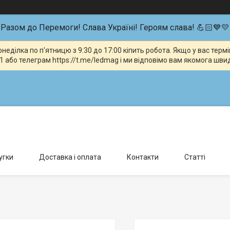
Разом до Перемоги! Слава Україні! Героям слава! 💪🏻💙💛
неділка по п'ятницю з 9:30 до 17:00 кіпить робота. Якщо у вас тер
 або телеграм https://t.me/ledmag і ми відповімо вам якомога шви
влення можливо тільки за попередньою домовленістю., Київ, Україна
угки
Доставка і оплата
Контакти
Статті