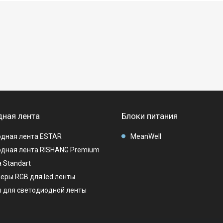
ная лента
Блоки питания
дная лента ESTAR
MeanWell
дная лента RISHANG Premium
 Standart
еры RGB для led ленты
 для светодиодной ленты