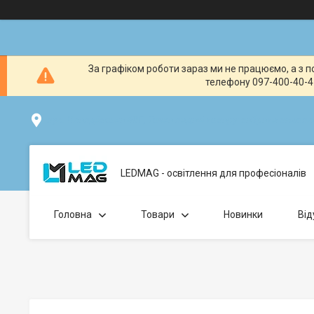
За графіком роботи зараз ми не працюємо, а з по
телефону 097-400-40-41
вул. Клавдіївська 40Г, Точка видачі товару: забрати замо
LEDMAG - освітлення для професіоналів
Головна
Товари
Новинки
Від