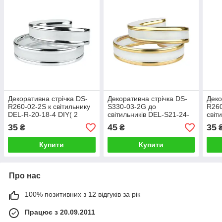
Декоративна стрічка DS-
Декоративна стрічка DS-
Деко
R260-02-2S к світильнику
S330-03-2G до
R260
DEL-R-20-18-4 DIY( 2
світильників DEL-S21-24-
світ
смужки срібло)
4DIY и SML-S21-
DIY(
35
45
35
₴
₴
50DIY(2смужки золото)
смуж
Купити
Купити
Про нас
100% позитивних з 12 відгуків за рік
Працює з 20.09.2011