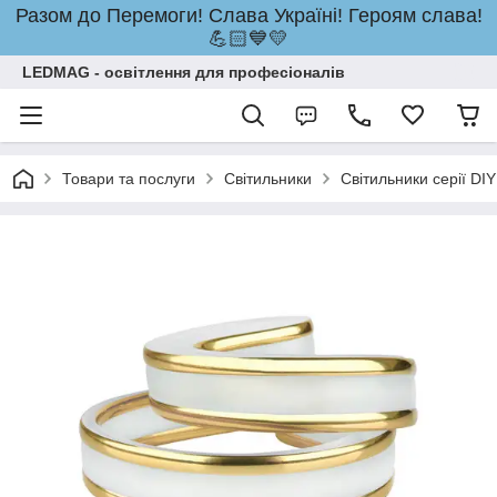
Разом до Перемоги! Слава Україні! Героям слава!
💪🏻💙💛
LEDMAG - освітлення для професіоналів
Товари та послуги
Світильники
Світильники серії DIY