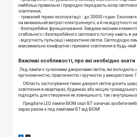
найбільш правильно і природно передають колір світловог
освітлення;
- тривалий термін експлуатації - до 30000 годин. Економі
на мінімальній витраті електроенергії, а й на відсутності н
- безперебійне функціонування. Завдяки якісним елементів 
стабільного і безперебійного світлового потоку навіть в у
- відсутність пульсації і мерехтіння світла. Світлодіодні 
максимально комфортне і приємне освітлення в будь-якій 
Важливі особливості, про які необхідно знати
Лед лампи є сучасними джерелами світла, які володіють н
ергономічністю, практичністю і зручністю у використанні. 
Область застосування таких джерел світла досить широка
освітлення в квартирах, будинках або місцях громадського
підходять для створення як зовнішнього, так і внутрішньог
Придбати LED лампи BIOM серії ВТ означає зробити вибір 
зараз разом з лед лампами ВТ від BIOM!