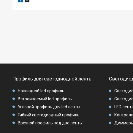
Профиль для светодиодной ленты
Светодиод
Накладной led профиль
Светодио
Встраиваемый led профиль
Светодио
Угловой профиль для led ленты
LED лента
Гибкий светодиодный профиль
Контролл
Врезной профиль под две ленты
Диммеры