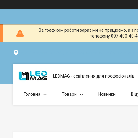
За графіком роботи зараз ми не працюємо, а з по
телефону 097-400-40-41
вул. Клавдіївська 40Г, Точка видачі товару: забрати замо
LEDMAG - освітлення для професіоналів
Головна
Товари
Новинки
Від