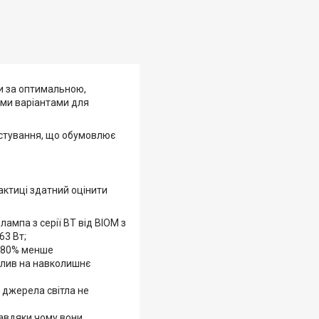
ки за оптимальною,
ними варіантами для
тестування, що обумовлює
актиці здатний оцінити
лампа з серії ВТ від BIOM з
63 Вт;
а 80% менше
вплив на навколишнє
і джерела світла не
завдяки чому вони