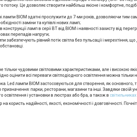
о потоку. Це дозволяє створити найбільш якісне і комфортне, подіб
чні лампи BIOM здатні прослужити до 7-ми років, дозволяючи тим с
еобхідності заміни та купівлі нових ламп;
конструкції ламп в серії ВТ від BIOM і наявності захисту від перег
мовах перепадів напруги;
лампи забезпечують рівний потік світла без пульсації і мерехтіння, щ
обстановці.
е тільки чудовими світловими характеристиками, але і високою які
Гідно оцінити всі переваги світлодіодного освітлення можна тільки н
. Led лампи BIOM застосовуються для створення, як основного, т
 призначення: парки, ресторани, магазини та інші. Завдяки своїй у
о освітлення і установки в люстрах або бра, а також в
світильниках
на користь надійності, якості, економічності і довговічності. Поч