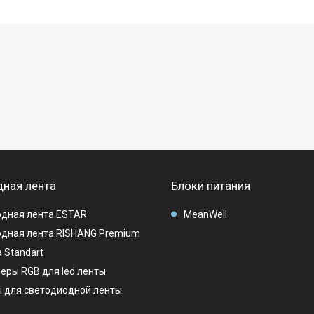
ная лента
Блоки питания
дная лента ESTAR
MeanWell
дная лента RISHANG Premium
 Standart
еры RGB для led ленты
 для светодиодной ленты