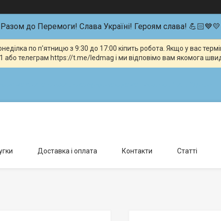
Разом до Перемоги! Слава Україні! Героям слава! 💪🏻💙💛
неділка по п'ятницю з 9:30 до 17:00 кіпить робота. Якщо у вас тер
 або телеграм https://t.me/ledmag і ми відповімо вам якомога шви
влення можливо тільки за попередньою домовленістю., Київ, Україна
угки
Доставка і оплата
Контакти
Статті