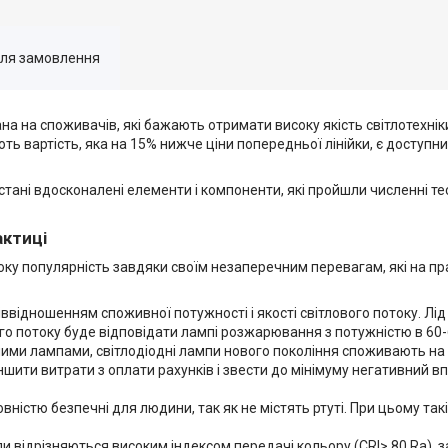
для замовлення
ана на споживачів, які бажають отримати високу якість світлотехні
ють вартість, яка на 15% нижче ціни попередньої лінійки, є доступ
стані вдосконалені елементи і компоненти, які пройшли численні 
актиці
ку популярність завдяки своїм незаперечним перевагам, які на пр
ввідношенням споживної потужності і якості світлового потоку. Лід 
ого потоку буде відповідати лампі розжарювання з потужністю в 60-
ійними лампами, світлодіодні лампи нового покоління споживають н
ншити витрати з оплати рахунків і звести до мінімуму негативний 
повністю безпечні для людини, так як не містять ртуті. При цьому так
мпи відрізняються високим індексом передачі кольору (CRI> 80 Ra), 