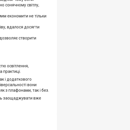
но сонячному світлу,
амим економити не тільки
ріву, вдалося досягти
о дозволяє створити
стю освітлення,
а практиці.
ак і додаткового
ніверсальності вони
як з плафонами, так і без.
ніть заощаджувати вже