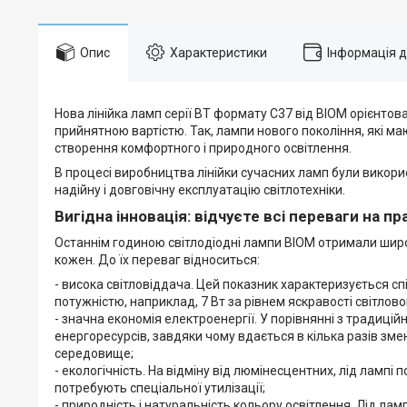
Опис
Характеристики
Інформація 
Нова лінійка ламп серії ВТ формату С37 від BIOM орієнтов
прийнятною вартістю. Так, лампи нового покоління, які ма
створення комфортного і природного освітлення.
В процесі виробництва лінійки сучасних ламп були викори
надійну і довговічну експлуатацію світлотехніки.
Вигідна інновація: відчуєте всі переваги на пр
Останнім годиною світлодіодні лампи BIOM отримали широ
кожен. До їх переваг відноситься:
- висока світловіддача. Цей показник характеризується спі
потужністю, наприклад, 7 Вт за рівнем яскравості світлов
- значна економія електроенергії. У порівнянні з традиц
енергоресурсів, завдяки чому вдається в кілька разів зме
середовище;
- екологічність. На відміну від люмінесцентних, лід лампі 
потребують спеціальної утилізації;
- природність і натуральність кольору освітлення. Лід ла