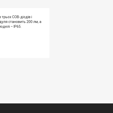
 трьох COB-діодів і
дуля становить 200 лм, а
оделі – IP65.