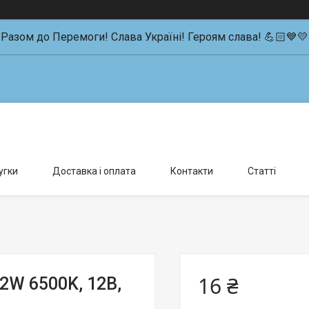
Разом до Перемоги! Слава Україні! Героям слава! 💪🏻💙💛
влення можливо тільки за попередньою домовленістю., Київ, Україна
угки
Доставка і оплата
Контакти
Статті
16 ₴
2W 6500K, 12В,