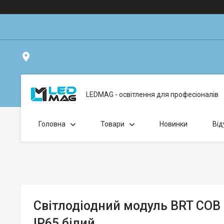
вул. Клавдіївська 40Г, Точка видачі товару: забрати замо
LEDMAG - освітлення для професіоналів
Головна
Товари
Новинки
Від
Світлодіодний модуль BRT COB 
IP65 білий