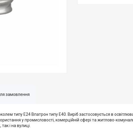
для замовлення
олем типу Е24 Впатрон типу Е40. Виріб застосовується в освітлюв
користання у промисловості, комерційній сфері та житлово-комунал
так і на вулиці.