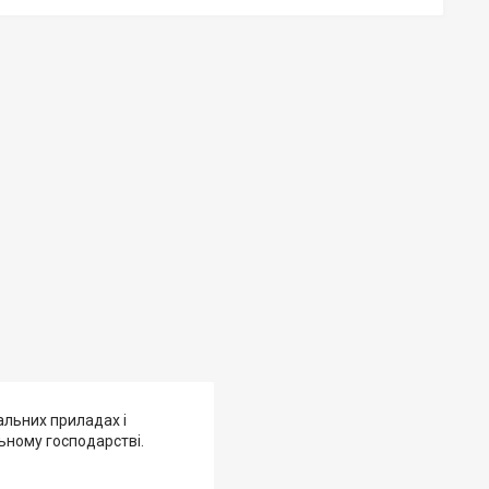
альних приладах і
ьному господарстві.