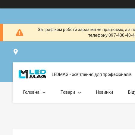
За графіком роботи зараз ми не працюємо, а з по
телефону 097-400-40-41
вул. Клавдіївська 40Г, Точка видачі товару: забрати замо
LEDMAG - освітлення для професіоналів
Головна
Товари
Новинки
Від