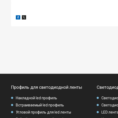
Профиль для светодиодной ленты
Светодиод
Накладной led профиль
Светодио
Встраиваемый led профиль
Светодио
Угловой профиль для led ленты
LED лента