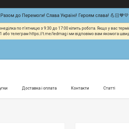
Разом до Перемоги! Слава Україні! Героям слава! 💪🏻💙💛
неділка по п'ятницю з 9:30 до 17:00 кіпить робота. Якщо у вас тер
 або телеграм https://t.me/ledmag і ми відповімо вам якомога шви
влення можливо тільки за попередньою домовленістю., Київ, Україна
угки
Доставка і оплата
Контакти
Статті