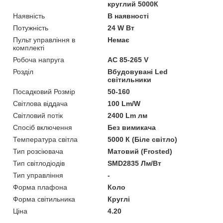
круглий 5000К
Наявність
В наявності
Потужність
24 W Вт
Пульт управління в
Немає
комплекті
Робоча напруга
AC 85-265 V
Розділ
Вбудовувані Led
світильники
Посадковий Розмір
50-160
Світлова віддача
100 Lm/W
Світловий потік
2400 Lm лм
Спосіб включення
Без вимикача
Температура світла
5000 К (Біле світло)
Тип розсіювача
Матовий (Frosted)
Тип світлодіодів
SMD2835 Лм/Вт
Тип управління
-
Форма плафона
Коло
Форма світильника
Круглі
Ціна
4.20