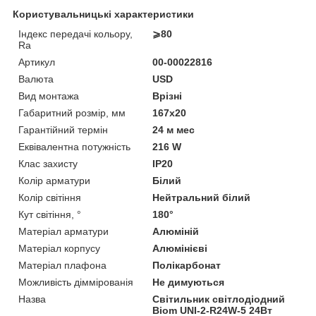
Користувальницькі характеристики
Індекс передачі кольору,
⩾80
Ra
Артикул
00-00022816
Валюта
USD
Вид монтажа
Врізні
Габаритний розмір, мм
167x20
Гарантійний термін
24 м мес
Еквівалентна потужність
216 W
Клас захисту
IP20
Колір арматури
Білий
Колір світіння
Нейтральний білий
Кут світіння, °
180°
Матеріал арматури
Алюміній
Матеріал корпусу
Алюмінієві
Матеріал плафона
Полікарбонат
Можливість діммірованія
Не димуються
Назва
Світильник світлодіодний
Biom UNI-2-R24W-5 24Вт