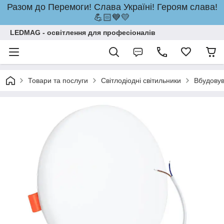
Разом до Перемоги! Слава Україні! Героям слава!
💪🏻💙💛
LEDMAG - освітлення для професіоналів
Товари та послуги
Світлодіодні світильники
Вбудовув