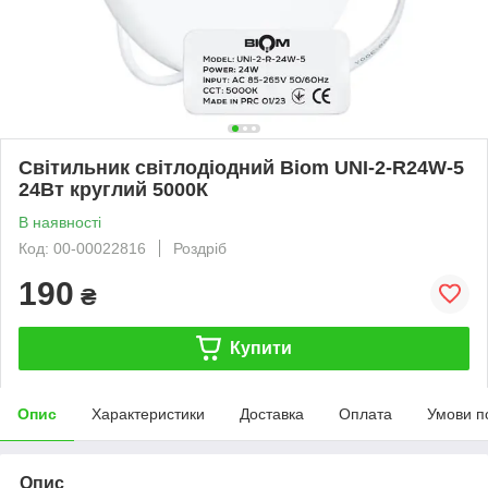
Світильник світлодіодний Biom UNI-2-R24W-5
24Вт круглий 5000К
В наявності
Код: 00-00022816
Роздріб
190
₴
Купити
Опис
Характеристики
Доставка
Оплата
Умови п
Опис