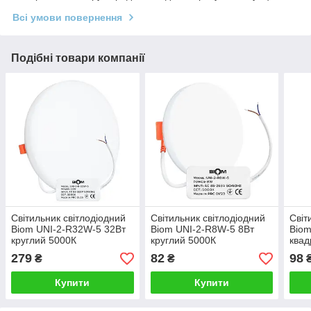
Всі умови повернення
Подібні товари компанії
Світильник світлодіодний
Світильник світлодіодний
Світ
Biom UNI-2-R32W-5 32Вт
Biom UNI-2-R8W-5 8Вт
Biom
круглий 5000К
круглий 5000К
квад
279
82
98
₴
₴
Купити
Купити