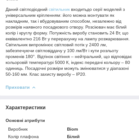
Даний світлодіодний
світильник
входитьдо серії моделей з
універсальним кріпленням: його можна монтувати як
накладним, так і вбудовуваним способом, незалежно від
розмірів наявного посадкового отвору. Розсіювач має білий
колір і круглу форму. Потужність виробу становить 24 Вт, що
еквівалентно 216 Вт у перерахунку на лампу розжарювання.
Світильник випромінює світловий потік у 2400 лм,
забезпечуючи світловіддачу у 100 лм/Вт і кути розльоту
променів 180°. Відтінок світіння – нейтральний, що відповідає
кольоровій температурі 5000 К, індекс передачі кольору – 80
одиниць. Посадочні розміри можуть змінюватися у діапазоні
50-160 мм. Клас захисту виробу – IP20.
Приховати
Характеристики
Основні атрибути
Виробник
Biom
Колір плафона
Білий