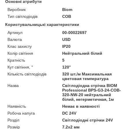
Основні атрибути
Виробник
Biom
Тип світлодіодів
COB
Користувальницькі характеристики
Артикул
00-00022697
Валюта
USD
Клас захисту
IP20
Колір світіння
Нейтральний білий
Кратність
5
Кут світіння, °
120°
Кількість світлодіодів
320 шт./м Максимальная
цветовая температура
Назва
Світлодіодна стрічка BIOM
Professional BPS-G3-24-COB-
320-NW-20 нейтральний
білий, негерметичная, 1м
Наявність
Немає в наявності
Робоча напуга
DC 24V
Розділ
Світлодіодні стрічки 24V
Розмір
7.2x2 мм