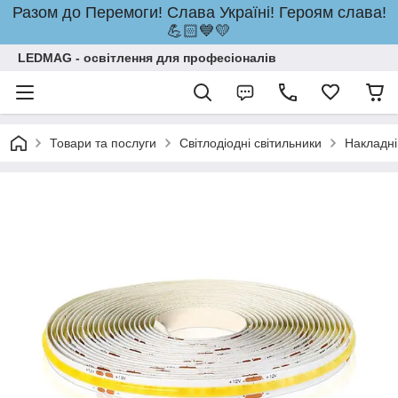
Разом до Перемоги! Слава Україні! Героям слава!
💪🏻💙💛
LEDMAG - освітлення для професіоналів
Товари та послуги
Світлодіодні світильники
Накладні