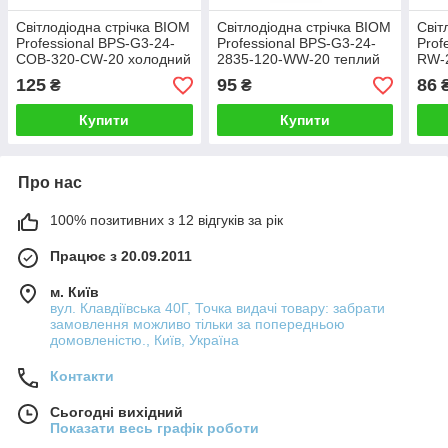
Світлодіодна стрічка BIOM
Світлодіодна стрічка BIOM
Світ
Professional BPS-G3-24-
Professional BPS-G3-24-
Prof
COB-320-СW-20 холодний
2835-120-WW-20 теплий
RW-
білий, негерметична, 1м
білий, негерметична, 1м
неге
125
95
86
₴
₴
Купити
Купити
Про нас
100% позитивних з 12 відгуків за рік
Працює з 20.09.2011
м. Київ
вул. Клавдіївська 40Г, Точка видачі товару: забрати
замовлення можливо тільки за попередньою
домовленістю., Київ, Україна
Контакти
Сьогодні вихідний
Показати весь графік роботи