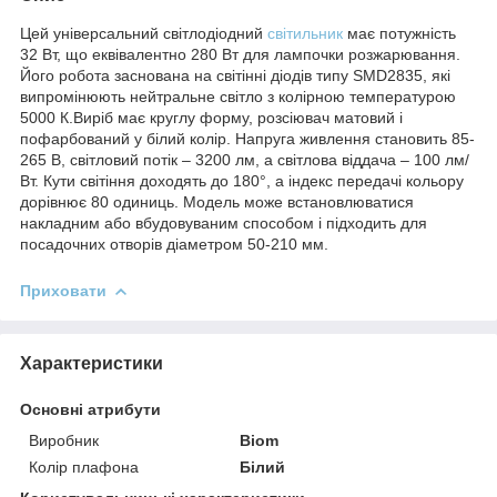
Цей універсальний світлодіодний
світильник
має потужність
32 Вт, що еквівалентно 280 Вт для лампочки розжарювання.
Його робота заснована на світінні діодів типу SMD2835, які
випромінюють нейтральне світло з колірною температурою
5000 К.Виріб має круглу форму, розсіювач матовий і
пофарбований у білий колір. Напруга живлення становить 85-
265 В, світловий потік – 3200 лм, а світлова віддача – 100 лм/
Вт. Кути світіння доходять до 180°, а індекс передачі кольору
дорівнює 80 одиниць. Модель може встановлюватися
накладним або вбудовуваним способом і підходить для
посадочних отворів діаметром 50-210 мм.
Приховати
Характеристики
Основні атрибути
Виробник
Biom
Колір плафона
Білий