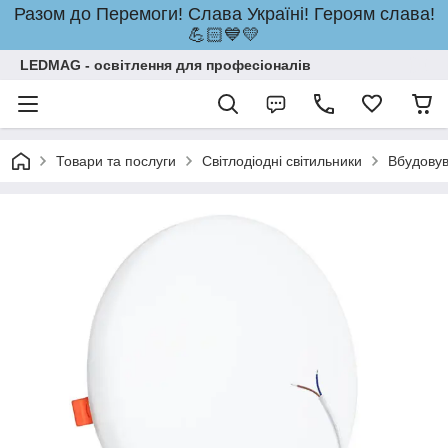
Разом до Перемоги! Слава Україні! Героям слава!
💪🏻💙💛
LEDMAG - освітлення для професіоналів
Товари та послуги
Світлодіодні світильники
Вбудовув