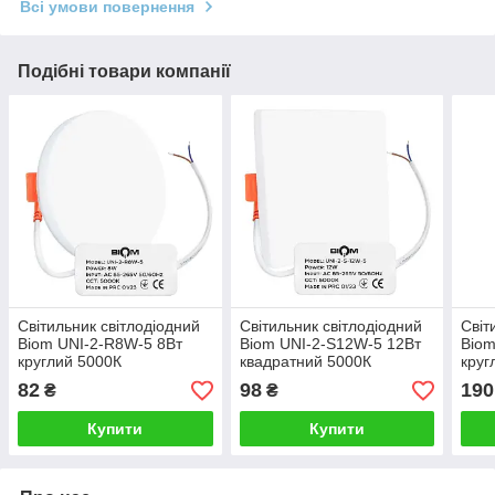
Всі умови повернення
Подібні товари компанії
Світильник світлодіодний
Світильник світлодіодний
Світ
Biom UNI-2-R8W-5 8Вт
Biom UNI-2-S12W-5 12Вт
Biom
круглий 5000К
квадратний 5000К
круг
82
98
190
₴
₴
Купити
Купити