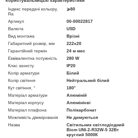
Користувальницькі характеристики
Індекс передачі кольору,
⩾80
Ra
Артикул
00-00022817
Валюта
USD
Вид монтажа
Врізні
Габаритний розмір, мм
222x20
Гарантійний термін
24 м мес
Еквівалентна потужність
280 W
Клас захисту
IP20
Колір арматури
Білий
Колір світіння
Нейтральний білий
Кут світіння, °
180°
Матеріал арматури
Алюміній
Матеріал корпусу
Алюмінієві
Матеріал плафона
Полікарбонат
Можливість діммірованія
Не димуються
Назва
Світильник світлодіодний
Biom UNI-2-R32W-5 32Вт
круглий 5000К