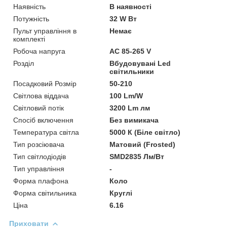
Наявність
В наявності
Потужність
32 W Вт
Пульт управління в
Немає
комплекті
Робоча напруга
AC 85-265 V
Розділ
Вбудовувані Led
світильники
Посадковий Розмір
50-210
Світлова віддача
100 Lm/W
Світловий потік
3200 Lm лм
Спосіб включення
Без вимикача
Температура світла
5000 К (Біле світло)
Тип розсіювача
Матовий (Frosted)
Тип світлодіодів
SMD2835 Лм/Вт
Тип управління
-
Форма плафона
Коло
Форма світильника
Круглі
Ціна
6.16
Приховати