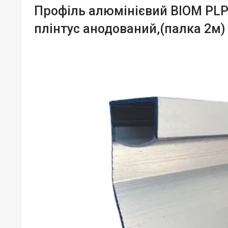
Профіль алюмінієвий BIOM PLP
плінтус анодований,(палка 2м) 