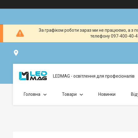
За графіком роботи зараз ми не працюємо, а з по
телефону 097-400-40-41
вул. Клавдіївська 40Г, Точка видачі товару: забрати замо
LEDMAG - освітлення для професіоналів
Головна
Товари
Новинки
Від