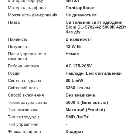
Матеріал корпусу
Метал
Матеріал плафона
Полікарбонат
Можливість діммірованія
Не димуються
Назва
Світильник світлодіодний
Biom DL-S702-42 5000K 42Вт
без д/у
Наявність
В наявності
Потужність
42 W Вт
Пульт управління в
Немає
комплекті
Робоча напруга
AC 175-265V
Розділ
Накладні Led світильники
Світлова віддача
80 Lm/W
Світловий потік
3360 Lm лм
Спосіб включення
Без вимикача
Температура світла
5000 К (Біле світло)
Тип розсіювача
Матовий (Frosted)
Тип світлодіодів
SMD Лм/Вт
Тип управління
-
Форма плафона
Квадрат