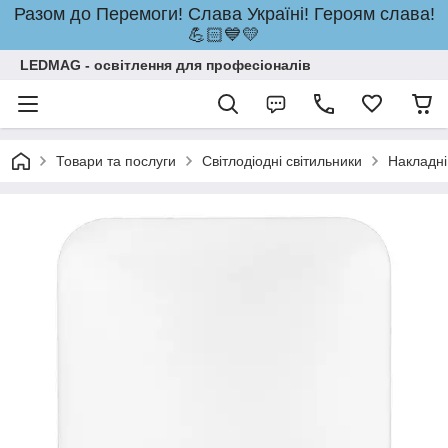
Разом до Перемоги! Слава Україні! Героям слава!
💪🏻💙💛
LEDMAG - освітлення для професіоналів
Товари та послуги
Світлодіодні світильники
Накладні