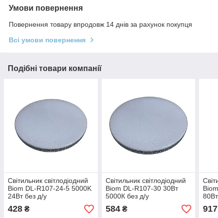
Умови повернення
Повернення товару впродовж 14 днів за рахунок покупця
Всі умови повернення
Подібні товари компанії
Світильник світлодіодний
Світильник світлодіодний
Світ
Biom DL-R107-24-5 5000K
Biom DL-R107-30 30Вт
Biom
24Вт без д/у
5000К без д/у
80Вт
428
584
917
₴
₴