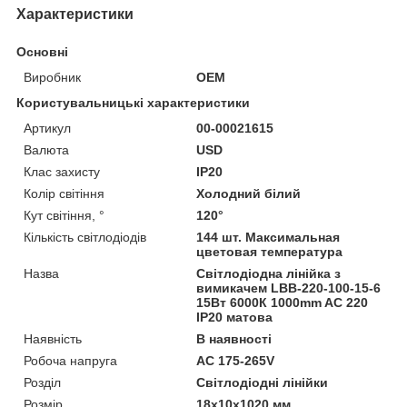
Характеристики
Основні
Виробник
OEM
Користувальницькі характеристики
Артикул
00-00021615
Валюта
USD
Клас захисту
IP20
Колір світіння
Холодний білий
Кут світіння, °
120°
Кількість світлодіодів
144 шт. Максимальная
цветовая температура
Назва
Світлодіодна лінійка з
вимикачем LBB-220-100-15-6
15Вт 6000К 1000mm AC 220
IP20 матова
Наявність
В наявності
Робоча напруга
AC 175-265V
Розділ
Світлодіодні лінійки
Розмір
18х10х1020 мм