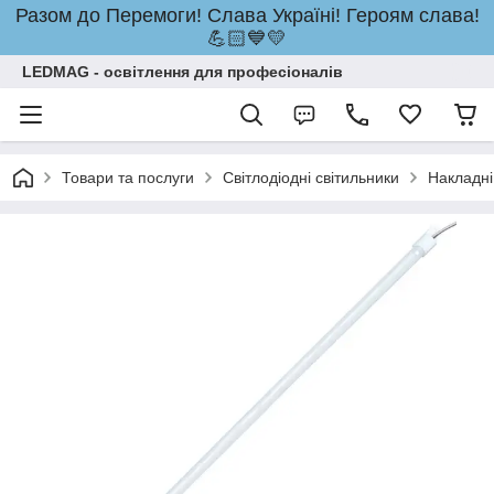
Разом до Перемоги! Слава Україні! Героям слава!
💪🏻💙💛
LEDMAG - освітлення для професіоналів
Товари та послуги
Світлодіодні світильники
Накладні