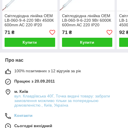
Світлодіодна лінійка OEM
Світлодіодна лінійка OEM
Світ
LB-060-9-4-220 9Вт 4500К
LB-060-9-6-220 9Вт 6000К
LB-1
600mm AC 220 IP20
600mm AC 220 IP20
450
матова
матова
IP20
71
71
92
₴
₴
Купити
Купити
Про нас
100% позитивних з 12 відгуків за рік
Працює з 20.09.2011
м. Київ
вул. Клавдіївська 40Г, Точка видачі товару: забрати
замовлення можливо тільки за попередньою
домовленістю., Київ, Україна
Контакти
Сьогодні вихідний