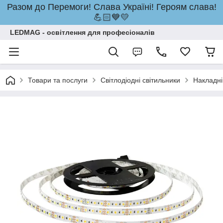
Разом до Перемоги! Слава Україні! Героям слава!
💪🏻💙💛
LEDMAG - освітлення для професіоналів
Товари та послуги
Світлодіодні світильники
Накладні