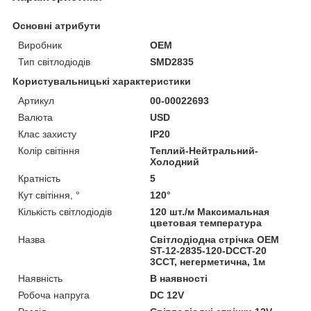
Основні атрибути
Виробник
OEM
Тип світлодіодів
SMD2835
Користувальницькі характеристики
Артикул
00-00022693
Валюта
USD
Клас захисту
IP20
Колір світіння
Теплий-Нейтральний-
Холодний
Кратність
5
Кут світіння, °
120°
Кількість світлодіодів
120 шт./м Максимальная
цветовая температура
Назва
Світлодіодна стрічка OEM
ST-12-2835-120-DCCT-20
3CCT, негерметична, 1м
Наявність
В наявності
Робоча напруга
DC 12V