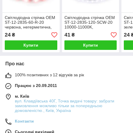
Світлодіодна стрічка OEM
Світлодіодна стрічка OEM
Світ
ST-12-2835-60-R-20
ST-12-2835-120-SCW-20
ST-1
червона, негерметична,
10000-11000K,
зеле
1м
негерметична, 1м
24
41
24
₴
₴
Купити
Купити
Про нас
100% позитивних з 12 відгуків за рік
Працює з 20.09.2011
м. Київ
вул. Клавдіївська 40Г, Точка видачі товару: забрати
замовлення можливо тільки за попередньою
домовленістю., Київ, Україна
Контакти
Сьогодні вихідний