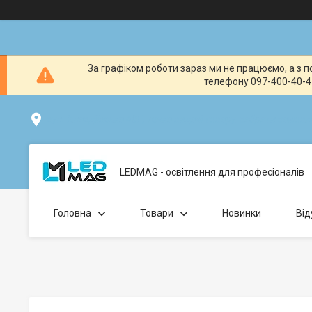
За графіком роботи зараз ми не працюємо, а з по
телефону 097-400-40-41
вул. Клавдіївська 40Г, Точка видачі товару: забрати замо
LEDMAG - освітлення для професіоналів
Головна
Товари
Новинки
Від