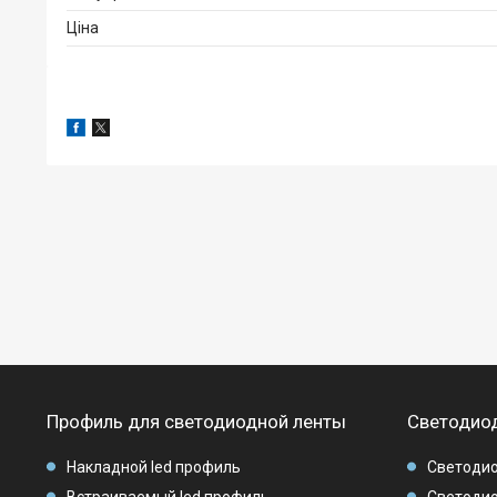
Ціна
Профиль для светодиодной ленты
Светодиод
Накладной led профиль
Светодио
Встраиваемый led профиль
Светодио