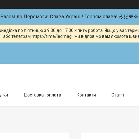
Разом до Перемоги! Слава Україні! Героям слава! 💪🏻💙💛
неділка по п'ятницю з 9:30 до 17:00 кіпить робота. Якщо у вас тер
 або телеграм https://t.me/ledmag і ми відповімо вам якомога шви
влення можливо тільки за попередньою домовленістю., Київ, Україна
угки
Доставка і оплата
Контакти
Статті