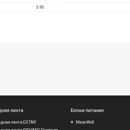
5.95
ная лента
Блоки питания
дная лента ESTAR
MeanWell
дная лента RISHANG Premium