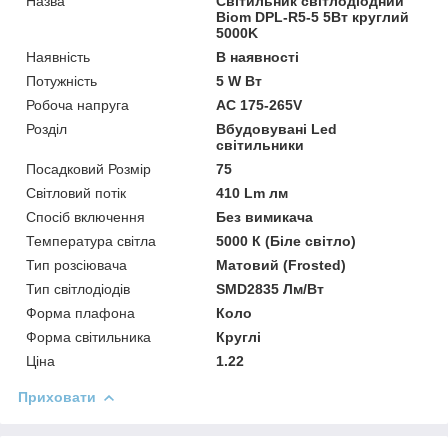
Назва
Світильник світлодіодний
Biom DPL-R5-5 5Вт круглий
5000K
Наявність
В наявності
Потужність
5 W Вт
Робоча напруга
AC 175-265V
Розділ
Вбудовувані Led
світильники
Посадковий Розмір
75
Світловий потік
410 Lm лм
Спосіб включення
Без вимикача
Температура світла
5000 К (Біле світло)
Тип розсіювача
Матовий (Frosted)
Тип світлодіодів
SMD2835 Лм/Вт
Форма плафона
Коло
Форма світильника
Круглі
Ціна
1.22
Приховати