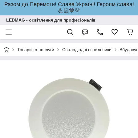
Разом до Перемоги! Слава Україні! Героям слава!
💪🏻💙💛
LEDMAG - освітлення для професіоналів
Товари та послуги
Світлодіодні світильники
Вбудовув