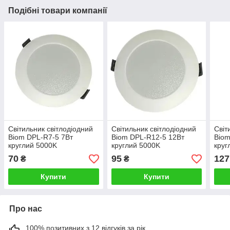
Подібні товари компанії
Світильник свiтлодiодний
Світильник свiтлодiодний
Світ
Biom DPL-R7-5 7Вт
Biom DPL-R12-5 12Вт
Biom
круглий 5000K
круглий 5000K
круг
70
95
127
₴
₴
Купити
Купити
Про нас
100% позитивних з 12 відгуків за рік