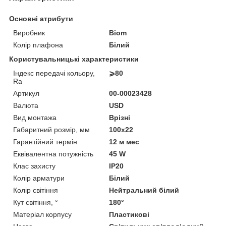
Основні атрибути
Виробник
Biom
Колір плафона
Білий
Користувальницькі характеристики
Індекс передачі кольору,
⩾80
Ra
Артикул
00-00023428
Валюта
USD
Вид монтажа
Врізні
Габаритний розмір, мм
100x22
Гарантійний термін
12 м мес
Еквівалентна потужність
45 W
Клас захисту
IP20
Колір арматури
Білий
Колір світіння
Нейтральний білий
Кут світіння, °
180°
Матеріал корпусу
Пластикові