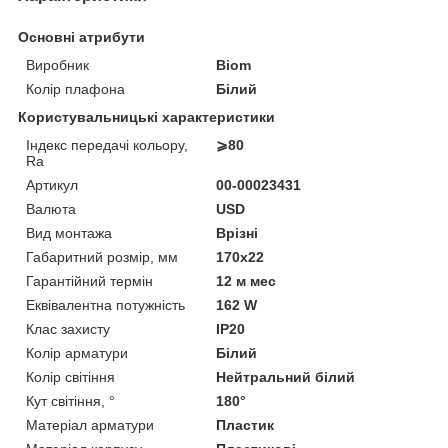
Основні атрибути
Виробник
Biom
Колір плафона
Білий
Користувальницькі характеристики
Індекс передачі кольору,
⩾80
Ra
Артикул
00-00023431
Валюта
USD
Вид монтажа
Врізні
Габаритний розмір, мм
170x22
Гарантійний термін
12 м мес
Еквівалентна потужність
162 W
Клас захисту
IP20
Колір арматури
Білий
Колір світіння
Нейтральний білий
Кут світіння, °
180°
Матеріал арматури
Пластик