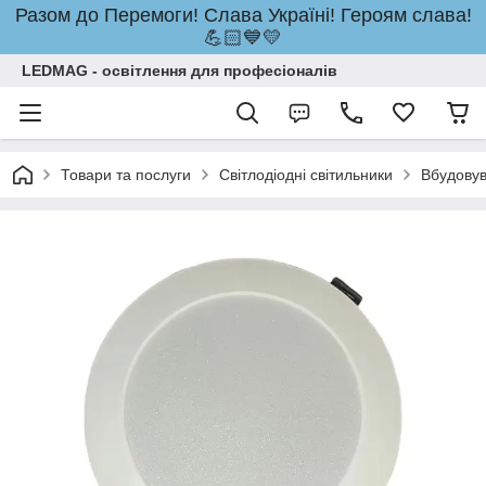
Разом до Перемоги! Слава Україні! Героям слава!
💪🏻💙💛
LEDMAG - освітлення для професіоналів
Товари та послуги
Світлодіодні світильники
Вбудовув