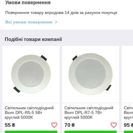
Умови повернення
Повернення товару впродовж 14 днів за рахунок покупця
Всі умови повернення
Подібні товари компанії
Світильник світлодіодний
Світильник свiтлодiодний
Світ
Biom DPL-R5-5 5Вт
Biom DPL-R7-5 7Вт
Biom
круглий 5000K
круглий 5000K
круг
55
70
95
₴
₴