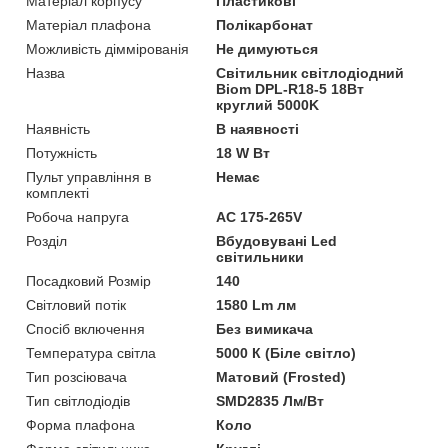
Матеріал корпусу
Пластикові
Матеріал плафона
Полікарбонат
Можливість діммірованія
Не димуються
Назва
Світильник свiтлодiодний
Biom DPL-R18-5 18Вт
круглий 5000K
Наявність
В наявності
Потужність
18 W Вт
Пульт управління в
Немає
комплекті
Робоча напруга
AC 175-265V
Розділ
Вбудовувані Led
світильники
Посадковий Розмір
140
Світловий потік
1580 Lm лм
Спосіб включення
Без вимикача
Температура світла
5000 К (Біле світло)
Тип розсіювача
Матовий (Frosted)
Тип світлодіодів
SMD2835 Лм/Вт
Форма плафона
Коло