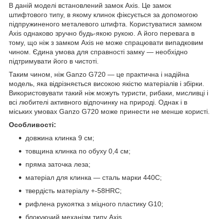
В даній моделі встановлений замок Axis. Це замок
штифтового типу, в якому клинок фіксується за допомогою
підпружиненого металевого штифта. Користуватися замком
Axis однаково зручно будь-якою рукою. А його перевага в
тому, що ніж з замком Axis не може спрацювати випадковим
чином. Єдина умова для справності замку — необхідно
підтримувати його в чистоті.
Таким чином, ніж Ganzo G720 — це практична і надійна
модель, яка відрізняється високою якістю матеріалів і збірки.
Використовувати такий ніж можуть туристи, рибаки, мисливці і
всі любителі активного відпочинку на природі. Однак і в
міських умовах Ganzo G720 може принести не менше користі.
Особливості:
довжина клинка 9 см;
товщина клинка по обуху 0,4 см;
пряма заточка леза;
матеріал для клинка — сталь марки 440С;
твердість матеріалу +-58HRC;
рифлена рукоятка з міцного пластику G10;
блокуючий механізм типу Axis.