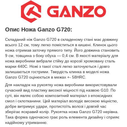
Опис Ножа Ganzo G720:
Складаний ніж Ganzo G720 в складеному стані має довжину
всього 12 см, тому легко поміститься в кишені. Клинок цього
ножа отримав заточку прямого типу. Його довжина становить
9 см, товщина з боку обуха — 0,4 см. В якості матеріалу для
ножа виробники вибрали стійку до корозії хромовану сталь
марки 440С. Ножі з такої сталі легко заточуються і довго
залишаються гострими. Твердість клинка в моделі ножа
Ganzo G720 оцінюється в межах +- 58HRC.
Для накладок на рукоятку ножа виробники використовували
сучасний вид пластику високої міцності під назвою G10. По
суті, він являє собою композитний матеріал з епоксидних
смол і склотканини. Цей матеріал володіє високою міцністю,
добре витримує удари, протистоїть волозі і довгий час
зберігає яскравий колір. Рукоятка ножа Ganzo G720 нерівна.
Така форма одночасно грає роль елемента дизайну і сприяє
надійному утриманню.