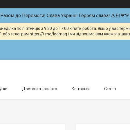
Разом до Перемоги! Слава Україні! Героям слава! 💪🏻💙💛
неділка по п'ятницю з 9:30 до 17:00 кіпить робота. Якщо у вас тер
 або телеграм https://t.me/ledmag і ми відповімо вам якомога шви
влення можливо тільки за попередньою домовленістю., Київ, Україна
угки
Доставка і оплата
Контакти
Статті