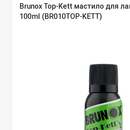
Brunox Top-Kett мастило для л
100ml (BR010TOP-KETT)