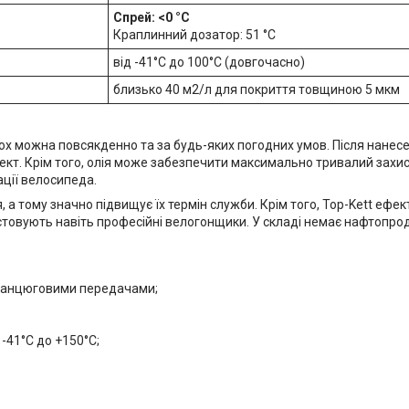
Спрей: <0 °С
Краплинний дозатор: 51 °С
від -41°C до 100°C (довгочасно)
близько 40 м2/л для покриття товщиною 5 мкм
nox можна повсякденно та за будь-яких погодних умов. Після нане
т. Крім того, олія може забезпечити максимально тривалий захист 
ації велосипеда.
я, а тому значно підвищує їх термін служби. Крім того, Top-Kett еф
стовують навіть професійні велогонщики. У складі немає нафтопроду
 ланцюговими передачами;
 -41°C до +150°C;