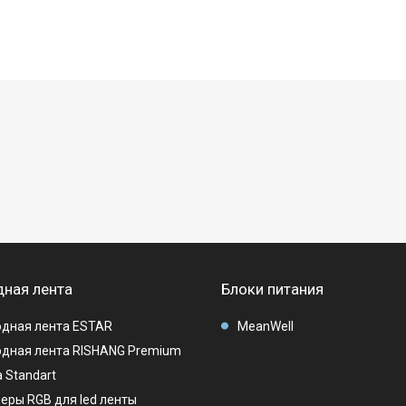
ная лента
Блоки питания
дная лента ESTAR
MeanWell
дная лента RISHANG Premium
 Standart
еры RGB для led ленты