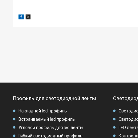
Профиль для светодиодной ленты
Светодиод
Накладной led профиль
Светодио
Встраиваемый led профиль
Светодио
Угловой профиль для led ленты
LED лента
Гибкий светодиодный профиль
Контролл