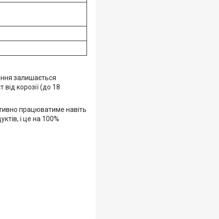
сення залишається
від корозії (до 18
ективно працюватиме навіть
ктів, і це на 100%