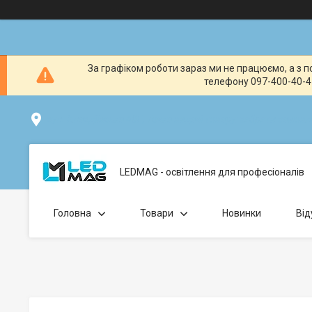
За графіком роботи зараз ми не працюємо, а з по
телефону 097-400-40-41
вул. Клавдіївська 40Г, Точка видачі товару: забрати замо
LEDMAG - освітлення для професіоналів
Головна
Товари
Новинки
Від