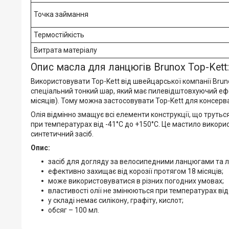
Точка займання
Термостійкість
Витрата матеріалу
Опис масла для ланцюгів Brunox Top-Kett:
Використовувати Top-Kett від швейцарської компанії Bru
спеціальний тонкий шар, який має пилевідштовхуючий ефек
місяців). Тому можна застосовувати Top-Kett для консерв
Олія відмінно змащує всі елементи конструкції, що трутьс
при температурах від -41°C до +150°C. Це мастило викори
синтетичний засіб.
Опис:
засіб для догляду за велосипедними ланцюгами та
ефективно захищає від корозії протягом 18 місяців;
може використовуватися в різних погодних умовах;
властивості олії не змінюються при температурах від
у складі немає силікону, графіту, кислот;
обсяг – 100 мл.