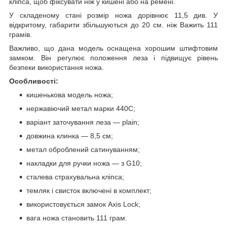
кліпса, щоб фіксувати ніж у кишені або на ремені.
У складеному стані розмір ножа дорівнює 11,5 див. У
відкритому, габарити збільшуються до 20 см. ніж Важить 111
грамів.
Важливо, що дана модель оснащена хорошим штифтовим
замком. Він регулює положення леза і підвищує рівень
безпеки використання ножа.
Особливості:
кишенькова модель ножа;
нержавіючий метал марки 440С;
варіант заточування леза — plain;
довжина клинка — 8,5 см;
метал оброблений сатинуванням;
накладки для ручки ножа — з G10;
сталева страхувальна кліпса;
темляк і свисток включені в комплект;
використовується замок Axis Lock;
вага ножа становить 111 грам.