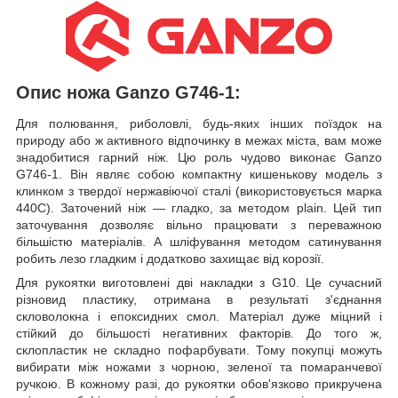
Опис ножа Ganzo G746-1:
Для полювання, риболовлі, будь-яких інших поїздок на
природу або ж активного відпочинку в межах міста, вам може
знадобитися гарний ніж. Цю роль чудово виконає Ganzo
G746-1. Він являє собою компактну кишенькову модель з
клинком з твердої нержавіючої сталі (використовується марка
440С). Заточений ніж — гладко, за методом plain. Цей тип
заточування дозволяє вільно працювати з переважною
більшістю матеріалів. А шліфування методом сатинування
робить лезо гладким і додатково захищає від корозії.
Для рукоятки виготовлені дві накладки з G10. Це сучасний
різновид пластику, отримана в результаті з'єднання
скловолокна і епоксидних смол. Матеріал дуже міцний і
стійкий до більшості негативних факторів. До того ж,
склопластик не складно пофарбувати. Тому покупці можуть
вибирати між ножами з чорною, зеленої та помаранчевої
ручкою. В кожному разі, до рукоятки обов'язково прикручена