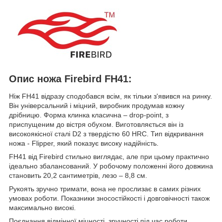
Опис ножа Firebird FH41:
Ніж FH41 відразу сподобався всім, як тільки з'явився на ринку.
Він універсальний і міцний, виробник продумав кожну
дрібницю. Форма клинка класична – drop-point, з
приспущеним до вістря обухом. Виготовляється він із
високоякісної сталі D2 з твердістю 60 HRC. Тип відкривання
ножа - Flipper, який показує високу надійність.
FH41 від Firebird стильно виглядає, але при цьому практично
ідеально збалансований. У робочому положенні його довжина
становить 20,2 сантиметрів, лезо – 8,8 см.
Рукоять зручно тримати, вона не прослизає в самих різних
умовах роботи. Показники зносостійкості і довговічності також
максимально високі.
Поєднання відмінної міцності, зручності під час роботи,