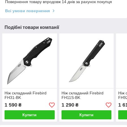
Повернення товару впродовж 14 днів за рахунок покупця
Всі умови повернення
Подібні товари компанії
Ніж складаний Firebird
Ніж складаний Firebird
Ніж 
FH31-BK
FH11S-BK
FH9
1 590
1 290
1 6
₴
₴
Купити
Купити