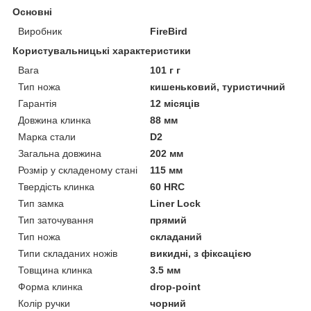
Основні
Виробник
FireBird
Користувальницькі характеристики
Вага
101 г г
Тип ножа
кишеньковий, туристичний
Гарантія
12 місяців
Довжина клинка
88 мм
Марка стали
D2
Загальна довжина
202 мм
Розмір у складеному стані
115 мм
Твердість клинка
60 HRC
Тип замка
Liner Lock
Тип заточування
прямий
Тип ножа
складаний
Типи складаних ножів
викидні, з фіксацією
Товщина клинка
3.5 мм
Форма клинка
drop-point
Колір ручки
чорний