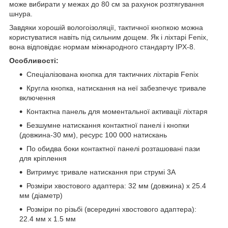
може вибирати у межах до 80 см за рахунок розтягування
шнура.
Завдяки хорошій вологоізоляції, тактичної кнопкою можна
користуватися навіть під сильним дощем. Як і ліхтарі Fenix,
вона відповідає нормам міжнародного стандарту IPX-8.
Особливості:
Спеціалізована кнопка для тактичних ліхтарів Fenix
Кругла кнопка, натискання на неї забезпечує тривале
включення
Контактна панель для моментальної активації ліхтаря
Безшумне натискання контактної панелі і кнопки
(довжина-30 мм), ресурс 100 000 натискань
По обидва боки контактної панелі розташовані пази
для кріплення
Витримує тривале натискання при струмі 3А
Розміри хвостового адаптера: 32 мм (довжина) х 25.4
мм (діаметр)
Розміри по різьбі (всередині хвостового адаптера):
22.4 мм х 1.5 мм