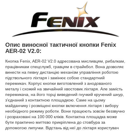
Опис виносної тактичної кнопки Fenix
AER-02 V2.0:
Кнопка Fenix, AER-02 V2.0 адресована мисливцям, рибалкам,
працівникам спецслужб, гравцям в страйкбол. Вона дозволяє
винести на певну дистанцію механізм управління роботою
підствольного ліхтаря і замінює собою стандартний
перемикач. Корпус кнопки виготовлений з анодованого
металу і схожий на звичайний хвостовик ліхтаря. Але замість
перемикача, на його торці виведений гнучкий кручений шнур,
з'єднаний з контактною площадкою. Саме на цьому
майданчику і розміщені кнопки включення ліхтаря і вибору
необхідного режиму роботи. Вони працюють зовсім беззвучно
і розраховані на 100 000 кліків. Контактна площадка може
бути практично миттєво прикріплена до стовбура за
допомогою липучки. Відстань від неї до ліхтаря користувач