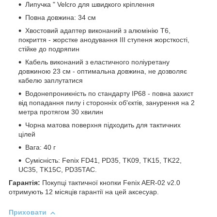
Липучка " Velcro для швидкого кріплення
Повна довжина: 34 см
Хвостовий адаптер виконаний з алюмінію T6,
покриття - жорстке анодування III ступеня жорсткості,
стійке до подряпин
Кабель виконаний з еластичного поліуретану
довжиною 23 см - оптимальна довжина, не дозволяє
кабелю заплутатися
Водонепроникність по стандарту IP68 - повна захист
від попадання пилу і сторонніх об'єктів, занурення на 2
метра протягом 30 хвилин
Чорна матова поверхня підходить для тактичних
цілей
Вага: 40 г
Сумісність: Fenix FD41, PD35, TK09, TK15, TK22,
UC35, TK15C, PD35TAC.
Гарантія:
Покупці тактичної кнопки Fenix AER-02 v2.0
отримують 12 місяців гарантії на цей аксесуар.
Приховати