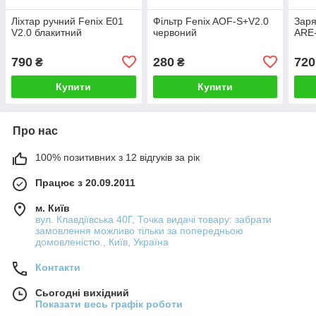
Ліхтар ручний Fenix E01
Фільтр Fenix AOF-S+V2.0
Заря
V2.0 блакитний
червоний
ARE-
790
280
720
₴
₴
Купити
Купити
Про нас
100% позитивних з 12 відгуків за рік
Працює з 20.09.2011
м. Київ
вул. Клавдіївська 40Г, Точка видачі товару: забрати
замовлення можливо тільки за попередньою
домовленістю., Київ, Україна
Контакти
Сьогодні вихідний
Показати весь графік роботи