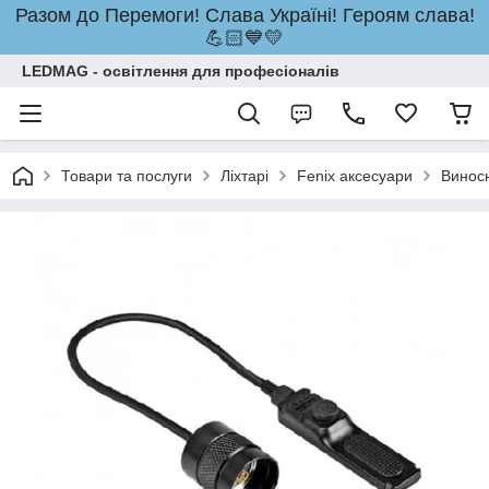
Разом до Перемоги! Слава Україні! Героям слава!
💪🏻💙💛
LEDMAG - освітлення для професіоналів
Товари та послуги
Ліхтарі
Fenix аксесуари
Виносн