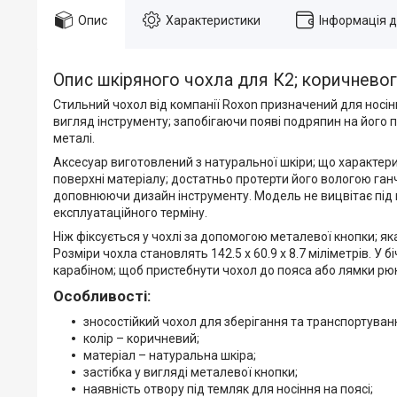
Опис
Характеристики
Інформація 
Опис шкіряного чохла для К2; коричневог
Стильний чохол від компанії Roxon призначений для носі
вигляд інструменту; запобігаючи появі подряпин на його 
металі.
Аксесуар виготовлений з натуральної шкіри; що характери
поверхні матеріалу; достатньо протерти його вологою ганч
доповнюючи дизайн інструменту. Модель не вицвітає під 
експлуатаційного терміну.
Ніж фіксується у чохлі за допомогою металевої кнопки; як
Розміри чохла становлять 142.5 х 60.9 х 8.7 міліметрів. У 
карабіном; щоб пристебнути чохол до пояса або лямки рюк
Особливості:
зносостійкий чохол для зберігання та транспортуван
колір – коричневий;
матеріал – натуральна шкіра;
застібка у вигляді металевої кнопки;
наявність отвору під темляк для носіння на поясі;