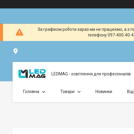
За графіком роботи зараз ми не працюємо, а з по
телефону 097-400-40-41
вул. Клавдіївська 40Г, Точка видачі товару: забрати замо
LEDMAG - освітлення для професіоналів
Головна
Товари
Новинки
Від