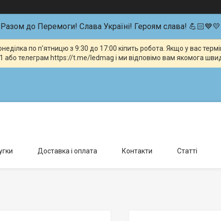
Разом до Перемоги! Слава Україні! Героям слава! 💪🏻💙💛
неділка по п'ятницю з 9:30 до 17:00 кіпить робота. Якщо у вас тер
 або телеграм https://t.me/ledmag і ми відповімо вам якомога шви
влення можливо тільки за попередньою домовленістю., Київ, Україна
угки
Доставка і оплата
Контакти
Статті