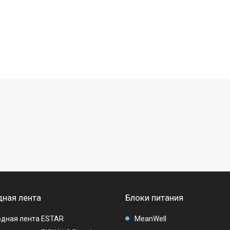
ная лента
Блоки питания
дная лента ESTAR
MeanWell