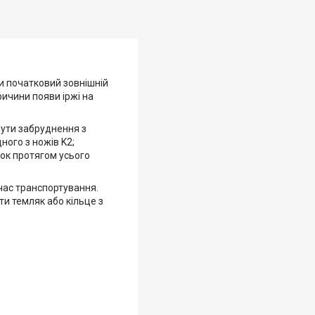
и початковий зовнішній
ричини появи іржі на
нути забруднення з
ного з ножів K2;
нок протягом усього
 час транспортування.
ути темляк або кільце з