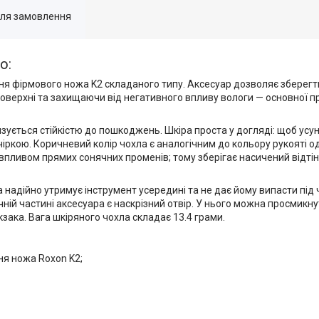
для замовлення
о:
ння фірмового ножа K2 складаного типу. Аксесуар дозволяє зберегт
поверхні та захищаючи від негативного впливу вологи — основної п
зується стійкістю до пошкоджень. Шкіра проста у догляді: щоб усу
іркою. Коричневий колір чохла є аналогічним до кольору рукояті од
впливом прямих сонячних променів; тому зберігає насичений відті
а надійно утримує інструмент усередині та не дає йому випасти під
бічній частині аксесуара є наскрізний отвір. У нього можна просмикн
зака. Вага шкіряного чохла складає 13.4 грами.
ня ножа Roxon K2;