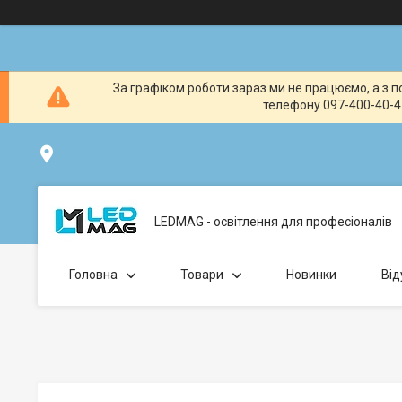
За графіком роботи зараз ми не працюємо, а з по
телефону 097-400-40-41
вул. Клавдіївська 40Г, Точка видачі товару: забрати замо
LEDMAG - освітлення для професіоналів
Головна
Товари
Новинки
Від