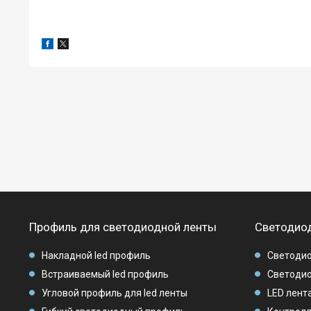
Профиль для светодиодной ленты
Светодиод
Накладной led профиль
Светодио
Встраиваемый led профиль
Светодио
Угловой профиль для led ленты
LED лента