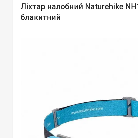
Ліхтар налобний Naturehike NH
блакитний