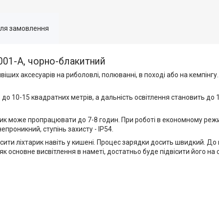
для замовлення
001-A, чорно-блакитний
ших аксесуарів на риболовлі, полюванні, в поході або на кемпінгу. 
до 10-15 квадратних метрів, а дальність освітлення становить до 1
ик може пропрацювати до 7-8 годин. При роботі в економному режи
епроникний, ступінь захисту - IP54.
ити ліхтарик навіть у кишені. Процес зарядки досить швидкий. До
 основне висвітлення в наметі, достатньо буде підвісити його на 