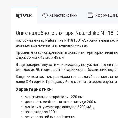
Опис
Характеристики
Інформація 
Опис налобного ліхтаря Naturehike NH18T
Налобний ліхтар Naturehike NH18T001-A - один з найважливі
доведеться ночувати в польових умовах.
Промінь ліхтарика дозволить освітлити територію площею 
фари: 76 мм x 43 мм x 45 мм.
Якщо використовувати максимальну потужність, то ліхтар
складає до 90 годин. Цей ліхтарик чорно-блакитний, водон
Завдяки компактним розмірам та невеликій вазі можна нос
лише 3-4 години. При цьому його можна використовувати як
Характеристики:
максимальна яскравість - 220 лм
дальність освітлення становить до 200 м
ємність акумулятора складає 2700 мАг;
вага складає 100 г
регульований кут освітлення