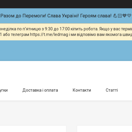
Разом до Перемоги! Слава Україні! Героям слава! 💪🏻💙💛
неділка по п'ятницю з 9:30 до 17:00 кіпить робота. Якщо у вас тер
 або телеграм https://t.me/ledmag і ми відповімо вам якомога шви
влення можливо тільки за попередньою домовленістю., Київ, Україна
угки
Доставка і оплата
Контакти
Статті