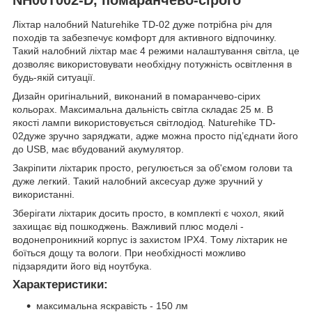
Ліхтар налобний Naturehike TD-02 дуже потрібна річ для
походів та забезпечує комфорт для активного відпочинку.
Такий налобний ліхтар має 4 режими налаштування світла, це
дозволяє використовувати необхідну потужність освітлення в
будь-якій ситуації.
Дизайн оригінальний, виконаний в помаранчево-сірих
кольорах. Максимальна дальність світла складає 25 м. В
якості лампи використовується світлодіод. Naturehike TD-
02дуже зручно заряджати, адже можна просто під’єднати його
до USB, має вбудований акумулятор.
Закріпити ліхтарик просто, регулюється за об'ємом голови та
дуже легкий. Такий налобний аксесуар дуже зручний у
використанні.
Зберігати ліхтарик досить просто, в комплекті є чохол, який
захищає від пошкоджень. Важливий плюс моделі -
водонепроникний корпус із захистом IPX4. Тому ліхтарик не
боїться дощу та вологи. При необхідності можливо
підзарядити його від ноутбука.
Характеристики:
максимальна яскравість - 150 лм