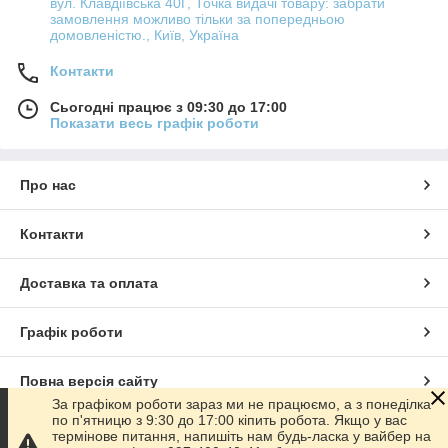
вул. Клавдіївська 40Г, Точка видачі товару: забрати
замовлення можливо тільки за попередньою
домовленістю., Київ, Україна
Контакти
Сьогодні працює з 09:30 до 17:00
Показати весь графік роботи
Про нас
Контакти
Доставка та оплата
Графік роботи
Повна версія сайту
За графіком роботи зараз ми не працюємо, а з понеділка
по п'ятницю з 9:30 до 17:00 кіпить робота. Якщо у вас
Сайт створено на маркетплейсі
Prom.ua
термінове питання, напишіть нам будь-ласка у вайбер на