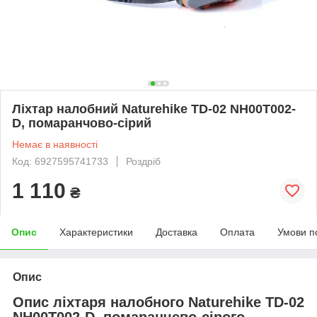
Ліхтар налобний Naturehike TD-02 NH00T002-
D, помаранчово-сірий
Немає в наявності
Код: 6927595741733
Роздріб
1 110
₴
Опис
Характеристики
Доставка
Оплата
Умови п
Опис
Опис ліхтаря налобного Naturehike TD-02
NH00T002-D, помаранчево-сірого