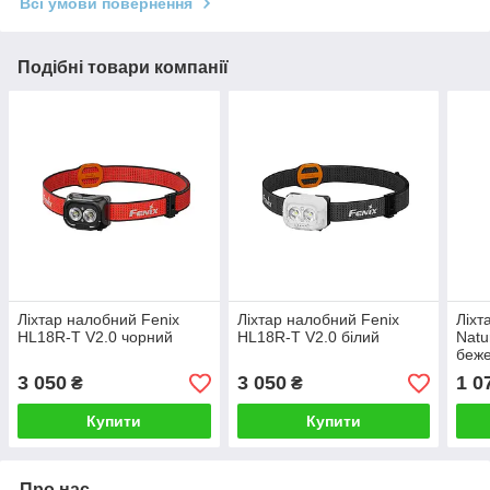
Всі умови повернення
Подібні товари компанії
Ліхтар налобний Fenix
Ліхтар налобний Fenix
Ліхт
HL18R-T V2.0 чорний
HL18R-T V2.0 білий
Natu
беж
3 050
3 050
1 0
₴
₴
Купити
Купити
Про нас