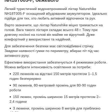
Легкий туристичний водонепроникний ліхтар Naturehike
NH18T005-F оснащений вбудованим акумулятором. Ідеально
підійде для тих, хто любить активний відпочинок та рух.
Варто зазначити, що ліхтар Naturehike міцно тримається на
голові. Вага такого ліхтаря складає всього 48 г. Тому при
довгому носінні на голові він майже не відчутний. Дуже
комфортний у використанні та надійний.
Для забезпечення безпеки має світловідбивачі стрічку.
Завдяки наявності гумки по периметру, вбирає піт під час
активного руху.
Ефективне використання забезпечується 4 режимами роботи.
Можна вибрати інтенсивність освітлення за потреби:
220 люменів на відстані 150 метрів протягом 1–1,5
годин безперервно
90 люменів, 80-метровий промінь для 80-90 годин
роботи
150 люмен, промінь шириною 15 метрів протягом 2–
2,4 години
3 люмени, промінь шириною 8 метрів для приблизно