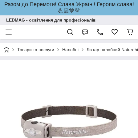
Разом до Перемоги! Слава Україні! Героям слава!
💪🏻💙💛
LEDMAG - освітлення для професіоналів
Товари та послуги
Налобні
Ліхтар налобний Natureh