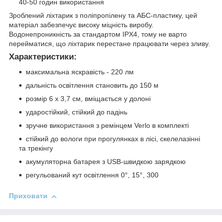
40-50 годин використання
Зроблений ліхтарик з поліпропілену та АБС-пластику, цей
матеріал забезпечує високу міцність виробу.
Водонепроникність за стандартом IPX4, тому не варто
перейматися, що ліхтарик перестане працювати через зливу.
Характеристики:
максимальна яскравість - 220 лм
дальність освітлення становить до 150 м
розмір 6 х 3,7 см, вміщається у долоні
ударостійкий, стійкий до падінь
зручне використання з ремінцем Verlo в комплекті
стійкий до вологи при прогулянках в лісі, скелелазінні
та трекінгу
акумуляторна батарея з USB-швидкою зарядкою
регульований кут освітлення 0°, 15°, 300
Приховати