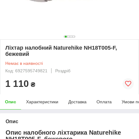
Ліхтар налобний Naturehike NH18T005-F,
бежевий
Немає в наявності
Код: 6927595749821
Роздріб
1 110
₴
Опис
Характеристики
Доставка
Оплата
Умови п
Опис
Опис налобного ліхтарика Naturehike
NH18T005-F, бежевого