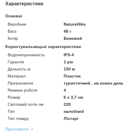
Характеристики
Основні
Виробник
NatureHike
Вага
48 г
Колір
Бежевий
Користувальницькі характеристики
Водонепроникність
IPX-4
Гарантія
1 рік
Дальність м.
150 м
Матеріал
Пластик
Призначення
туристичний , на кожен день
Режими роботи
4
Розмір
6 х 3,7 см
Світловий потік лм
220
Тип
налобний
Тип товару
Ліхтарі
Приховати