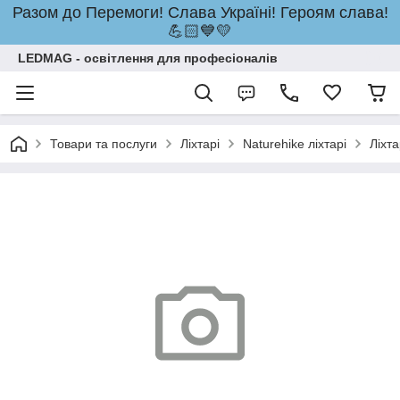
Разом до Перемоги! Слава Україні! Героям слава!
💪🏻💙💛
LEDMAG - освітлення для професіоналів
Товари та послуги
Ліхтарі
Naturehike ліхтарі
Ліхт