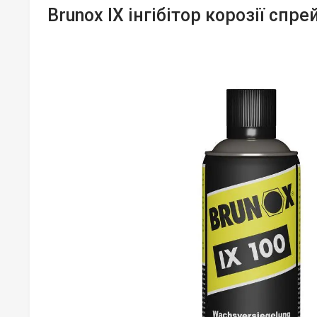
Brunox IX інгібітор корозії спре