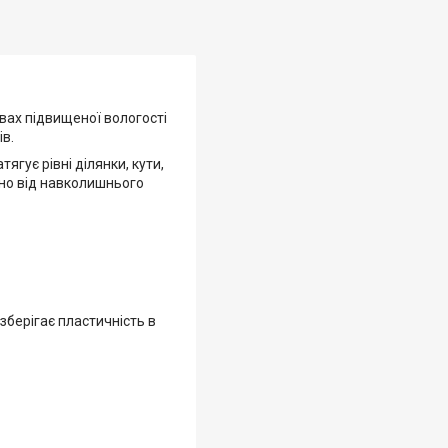
овах підвищеної вологості
ів.
ягує рівні ділянки, кути,
жно від навколишнього
зберігає пластичність в