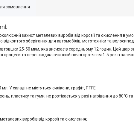
для замовлення
ml:
сокоякісний захист металевих виробів від корозії та окислення в ум
го відкритого зберігання для автомобілів, мототехніки та велосипед
втовшки 25-50 мкм, яка висихає в середньому 12 годин. Цей шар зат
йні процеси та перешкоджаючи їхній появі протягом 1-5 років зале
 мл. У складі не містяться силікони, графіт, PTFE.
, пластику та гуми, не розтікається у разі нагрівання до 80°C та 
 металевих виробів від корозії та окислення;