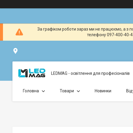
За графіком роботи зараз ми не працюємо, а з по
телефону 097-400-40-41
вул. Клавдіївська 40Г, Точка видачі товару: забрати замо
LEDMAG - освітлення для професіоналів
Головна
Товари
Новинки
Від