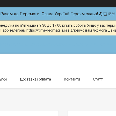
Разом до Перемоги! Слава Україні! Героям слава! 💪🏻💙💛
неділка по п'ятницю з 9:30 до 17:00 кіпить робота. Якщо у вас тер
 або телеграм https://t.me/ledmag і ми відповімо вам якомога шви
влення можливо тільки за попередньою домовленістю., Київ, Україна
угки
Доставка і оплата
Контакти
Статті