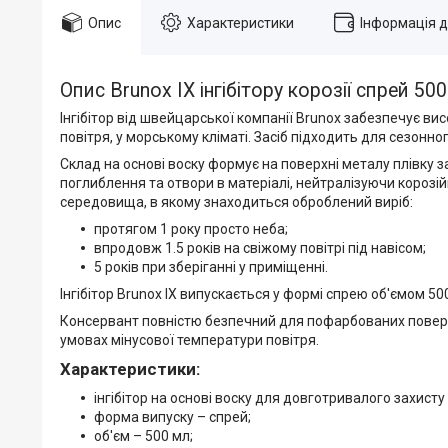
Опис
Характеристики
Інформація 
Опис Brunox IX інгібітору корозії спрей 500
Інгібітор від швейцарської компанії Brunox забезпечує ви
повітря, у морському кліматі. Засіб підходить для сезонно
Склад на основі воску формує на поверхні металу плівку за
поглиблення та отвори в матеріалі, нейтралізуючи корозі
середовища, в якому знаходиться оброблений виріб:
протягом 1 року просто неба;
впродовж 1.5 років на свіжому повітрі під навісом;
5 років при зберіганні у приміщенні.
Інгібітор Brunox IX випускається у формі спрею об'ємом 500
Консервант повністю безпечний для пофарбованих поверхонь
умовах мінусової температури повітря.
Характеристики:
інгібітор на основі воску для довготривалого захисту
форма випуску – спрей;
об'єм – 500 мл;