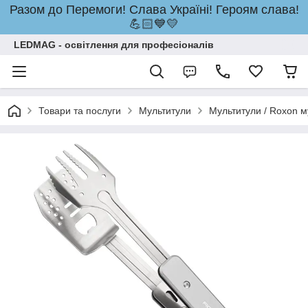
Разом до Перемоги! Слава Україні! Героям слава!
💪🏻💙💛
LEDMAG - освітлення для професіоналів
Товари та послуги
Мультитули
Мультитули / Roxon м