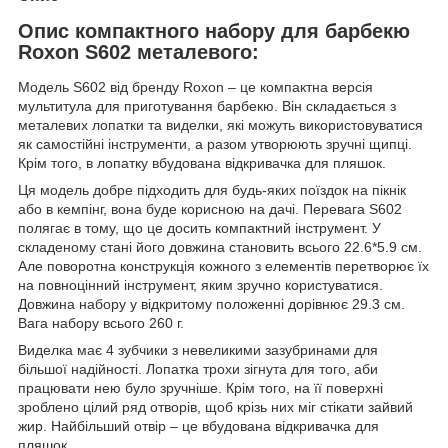
Опис компактного набору для барбекю
Roxon S602 металевого:
Модель S602 від бренду Roxon – це компактна версія
мультитула для приготування барбекю. Він складається з
металевих лопатки та виделки, які можуть використовуватися
як самостійні інструменти, а разом утворюють зручні щипці.
Крім того, в лопатку вбудована відкривачка для пляшок.
Ця модель добре підходить для будь-яких поїздок на пікнік
або в кемпінг, вона буде корисною на дачі. Перевага S602
полягає в тому, що це досить компактний інструмент. У
складеному стані його довжина становить всього 22.6*5.9 см.
Але поворотна конструкція кожного з елементів перетворює їх
на повноцінний інструмент, яким зручно користуватися.
Довжина набору у відкритому положенні дорівнює 29.3 см.
Вага набору всього 260 г.
Виделка має 4 зубчики з невеликими зазубринами для
більшої надійності. Лопатка трохи зігнута для того, аби
працювати нею було зручніше. Крім того, на її поверхні
зроблено цілий ряд отворів, щоб крізь них міг стікати зайвий
жир. Найбільший отвір – це вбудована відкривачка для
пляшок.