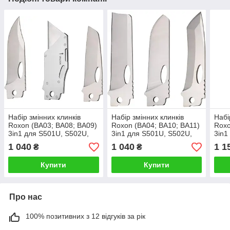
Набір змінних клинків
Набір змінних клинків
Набі
Roxon (BA03; BA08; BA09)
Roxon (BA04; BA10; BA11)
Roxo
3in1 для S501U, S502U,
3in1 для S501U, S502U,
3in1
S802
S802
S80
1 040
1 040
1 1
₴
₴
Купити
Купити
Про нас
100% позитивних з 12 відгуків за рік