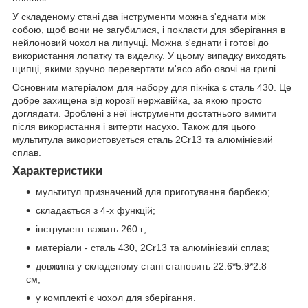
У складеному стані два інструменти можна з'єднати між
собою, щоб вони не загубилися, і покласти для зберігання в
нейлоновий чохол на липучці. Можна з'єднати і готові до
використання лопатку та виделку. У цьому випадку виходять
щипці, якими зручно перевертати м'ясо або овочі на грилі.
Основним матеріалом для набору для пікніка є сталь 430. Це
добре захищена від корозії нержавійка, за якою просто
доглядати. Зроблені з неї інструменти достатнього вимити
після використання і витерти насухо. Також для цього
мультитула використовується сталь 2Cr13 та алюмінієвий
сплав.
Характеристики
мультитул призначений для приготування барбекю;
складається з 4-х функцій;
інструмент важить 260 г;
матеріали - сталь 430, 2Cr13 та алюмінієвий сплав;
довжина у складеному стані становить 22.6*5.9*2.8
см;
у комплекті є чохол для зберігання.