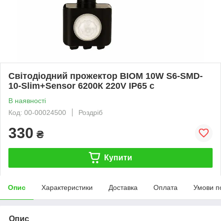
Світодіодний прожектор BIOM 10W S6-SMD-
10-Slim+Sensor 6200К 220V IP65 с
В наявності
Код: 00-00024500
Роздріб
330
₴
Купити
Опис
Характеристики
Доставка
Оплата
Умови п
Опис