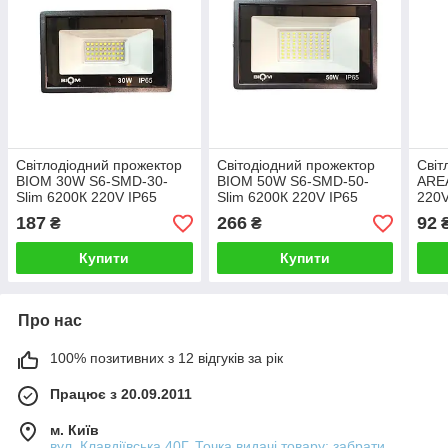
Світлодіодний прожектор
Світодіодний прожектор
Світ
BIOM 30W S6-SMD-30-
BIOM 50W S6-SMD-50-
ARE
Slim 6200К 220V IP65
Slim 6200К 220V IP65
220V
187
266
92
₴
₴
Купити
Купити
Про нас
100% позитивних з 12 відгуків за рік
Працює з 20.09.2011
м. Київ
вул. Клавдіївська 40Г, Точка видачі товару: забрати