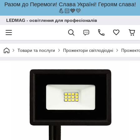
Разом до Перемоги! Слава Україні! Героям слава!
💪🏻💙💛
LEDMAG - освітлення для професіоналів
Товари та послуги
Прожектори світлодіодні
Прожект