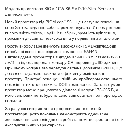
Модель прожектора BIOM 10W S6-SMD-10-Slim+Sensor з
датчиком ручу.
Новий прожектор від BIOM серії S6 – це наступне покоління
серії S5, яка відмінно себе зарекомендувала. У ньому втілені
висока якість світла, надійність збірки, зручність кріплення,
приємний дизайн та невисока ціна у порівнянні з аналогами.
Роботу виробу забезпечують високоякісні SMD-світлодіоди,
вироблені всесвітньо відомою компанією SANAN.
Світловіддача прожектора з діодами SMD 2835 становить 80
лм/Вт, а індекс передачі кольору CRI перевищує 80 одиниць.
При цьому колірна температура світіння дорівнює 6200 К, що
дозволяє візуально посилити ефективну освітленість
простору. Пристрої оснащені лінійним драйвером останнього
покоління, виготовленим за DOB-технологією. За таких умов
прожектор може працювати у діапазоні напруг 175-265 В, а
його світловий потік буде плавно змінюватися при перепадах
вольтажа.
За рахунок використання прогресивних технологій
прожектори цього покоління демонструють одночасне
здешевлення світлодіодних виробів та помітне зростання їхніх
експлуатаційних характеристик.