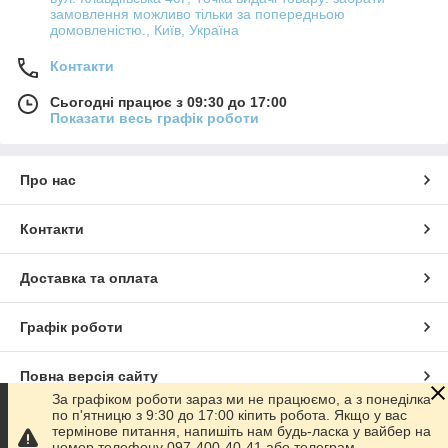
замовлення можливо тільки за попередньою
домовленістю., Київ, Україна
Контакти
Сьогодні працює з 09:30 до 17:00
Показати весь графік роботи
Про нас
Контакти
Доставка та оплата
Графік роботи
Повна версія сайту
За графіком роботи зараз ми не працюємо, а з понеділка
по п'ятницю з 9:30 до 17:00 кіпить робота. Якщо у вас
Сайт створено на маркетплейсі
Prom.ua
термінове питання, напишіть нам будь-ласка у вайбер на
номер телефону 097-400-40-41 або телеграм