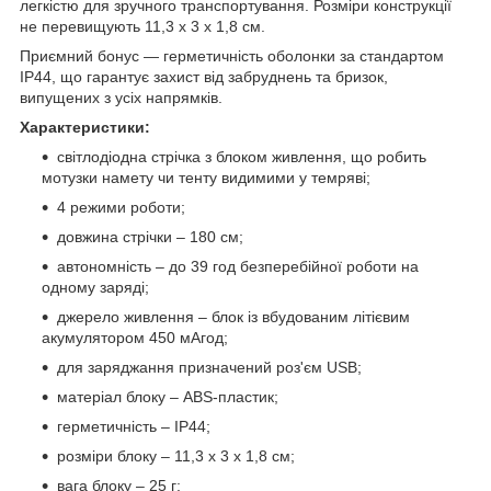
легкістю для зручного транспортування. Розміри конструкції
не перевищують 11,3 х 3 х 1,8 см.
Приємний бонус — герметичність оболонки за стандартом
IP44, що гарантує захист від забруднень та бризок,
випущених з усіх напрямків.
Характеристики:
світлодіодна стрічка з блоком живлення, що робить
мотузки намету чи тенту видимими у темряві;
4 режими роботи;
довжина стрічки – 180 см;
автономність – до 39 год безперебійної роботи на
одному заряді;
джерело живлення – блок із вбудованим літієвим
акумулятором 450 мАгод;
для заряджання призначений роз'єм USB;
матеріал блоку – ABS-пластик;
герметичність – IP44;
розміри блоку – 11,3 x 3 x 1,8 см;
вага блоку – 25 г;