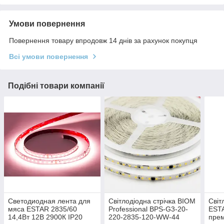
Умови повернення
Повернення товару впродовж 14 днів за рахунок покупця
Всі умови повернення
Подібні товари компанії
Светодиодная лента для
Світлодіодна стрічка BIOM
Світ
мяса ESTAR 2835/60
Professional BPS-G3-20-
ESTA
14,4Вт 12В 2900К IP20
220-2835-120-WW-44
пре