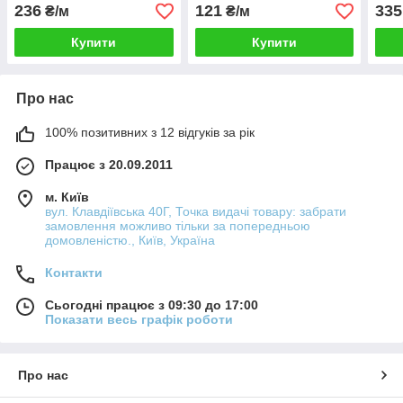
премиум
220В IP44 теплий білий,
236
121
335
₴/м
₴/м
1м
Купити
Купити
Про нас
100% позитивних з 12 відгуків за рік
Працює з 20.09.2011
м. Київ
вул. Клавдіївська 40Г, Точка видачі товару: забрати
замовлення можливо тільки за попередньою
домовленістю., Київ, Україна
Контакти
Сьогодні працює з 09:30 до 17:00
Показати весь графік роботи
Про нас