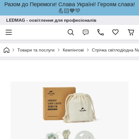
Разом до Перемоги! Слава Україні! Героям слава!
💪🏻💙💛
LEDMAG - освітлення для професіоналів
Товари та послуги
Кемпінгові
Стрічка світлодіодна 