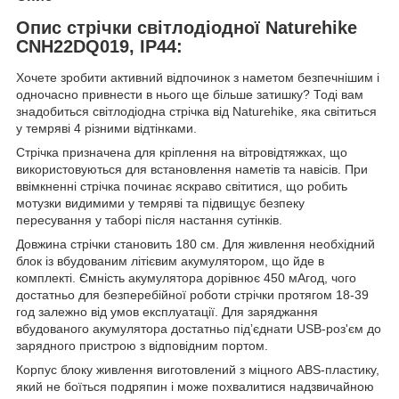
Опис стрічки світлодіодної Naturehike
CNH22DQ019, IP44:
Хочете зробити активний відпочинок з наметом безпечнішим і
одночасно привнести в нього ще більше затишку? Тоді вам
знадобиться світлодіодна стрічка від Naturehike, яка світиться
у темряві 4 різними відтінками.
Стрічка призначена для кріплення на вітровідтяжках, що
використовуються для встановлення наметів та навісів. При
ввімкненні стрічка починає яскраво світитися, що робить
мотузки видимими у темряві та підвищує безпеку
пересування у таборі після настання сутінків.
Довжина стрічки становить 180 см. Для живлення необхідний
блок із вбудованим літієвим акумулятором, що йде в
комплекті. Ємність акумулятора дорівнює 450 мАгод, чого
достатньо для безперебійної роботи стрічки протягом 18-39
год залежно від умов експлуатації. Для заряджання
вбудованого акумулятора достатньо підʼєднати USB-роз'єм до
зарядного пристрою з відповідним портом.
Корпус блоку живлення виготовлений з міцного ABS-пластику,
який не боїться подряпин і може похвалитися надзвичайною