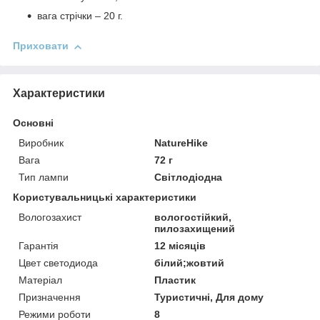
вага стрічки – 20 г.
Приховати
Характеристики
Основні
Виробник
NatureHike
Вага
72 г
Тип лампи
Світлодіодна
Користувальницькі характеристики
Вологозахист
вологостійкий,
пилозахищений
Гарантія
12 місяців
Цвет светодиода
білий;жовтий
Матеріал
Пластик
Призначення
Туристичні, Для дому
Режими роботи
8