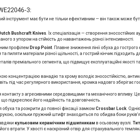
 WE22046-3:
ний інструмент має бути не тільки ефективним — він також може б
Dutch Bushcraft Knives
. Їх спеціалізація — створення зносостійких а
аного з упором на стійкість до навантажень різної інтенсивності.
ьним профілем
Drop Point
. Плавне зниження лінії обуха до гострого
та пиляти матеріали різної щільності, а гострий кінчик підходить д
еталів преміального сегмента, що підвищує експлуатаційні якості та
кою концентрацією ванадію та хрому володіє зносостійкістю, анти
іть під час регулярного використання, кромка надовго зберігає го
я контакту з агресивними середовищами та механічного впливу. Ц
 що підкреслює його надійність та довговічність.
я обуха та розкрити до повної фіксації замком
Crossbar Lock
. Одні
 рукою, оскільки пружний штифт знаходиться по обидва боки руківʼя
завдяки
кульковим керамічним підшипникам
в осьовому вузлі.
Тит
 його втрати. У хвості є наскрізний отвір для страхувального темля