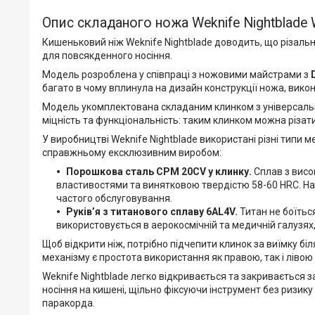
Опис складаного ножа Weknife Nightblade
Кишеньковий ніж Weknife Nightblade доводить, що різаль
для повсякденного носіння.
Модель розроблена у співпраці з ножовими майстрами з
багато в чому вплинула на дизайн конструкції ножа, викон
Модель укомплектована складаним клинком з універсал
міцність та функціональність: таким клинком можна різати 
У виробництві Weknife Nightblade використані різні типи м
справжньому ексклюзивним виробом:
Порошкова сталь CPM 20CV у клинку.
Сплав з висо
властивостями та винятковою твердістю 58-60 HRC. Нав
частого обслуговування.
Руківʼя з титанового сплаву 6AL4V.
Титан не боїтьс
використовується в аерокосмічній та медичній галузях,
Щоб відкрити ніж, потрібно підчепити клинок за виїмку біл
механізму є простота використання як правою, так і лівою
Weknife Nightblade легко відкривається та закривається 
носіння на кишені, щільно фіксуючи інструмент без ризику
паракорда.