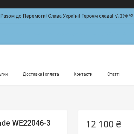
Разом до Перемоги! Слава Україні! Героям слава! 💪🏻💙💛
влення можливо тільки за попередньою домовленістю., Київ, Україна
угки
Доставка і оплата
Контакти
Статті
12 100 ₴
ade WE22046-3