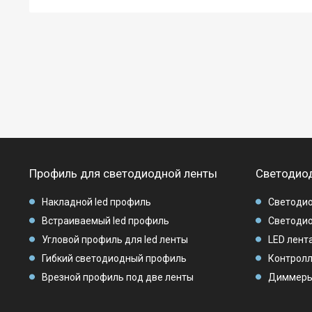
Профиль для светодиодной ленты
Светодиод
Накладной led профиль
Светодио
Встраиваемый led профиль
Светодио
Угловой профиль для led ленты
LED лента
Гибкий светодиодный профиль
Контролл
Врезной профиль под две ленты
Диммеры