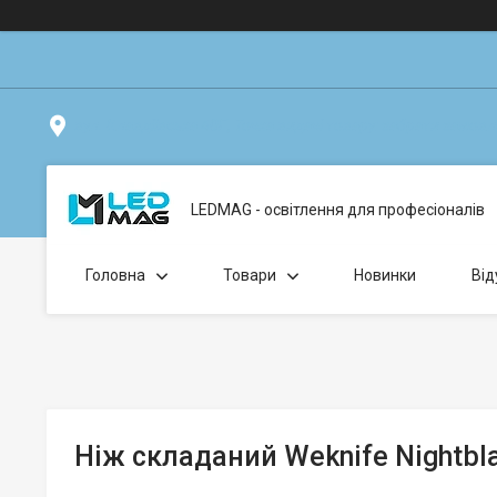
вул. Клавдіївська 40Г, Точка видачі товару: забрати замо
LEDMAG - освітлення для професіоналів
Головна
Товари
Новинки
Від
Ніж складаний Weknife Nightbl