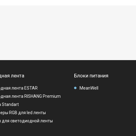
ная лента
Блоки питания
дная лента ESTAR
MeanWell
дная лента RISHANG Premium
 Standart
еры RGB для led ленты
 для светодиодной ленты