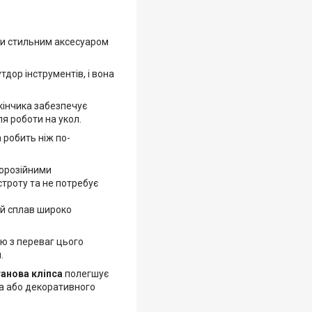
ути стильним аксесуаром
утдор інструментів, і вона
 кінчика забезпечує
ля роботи на укол.
 робить ніж по-
корозійними
строту та не потребує
ей сплав широко
єю з переваг цього
.
анова кліпса
полегшує
ка або декоративного