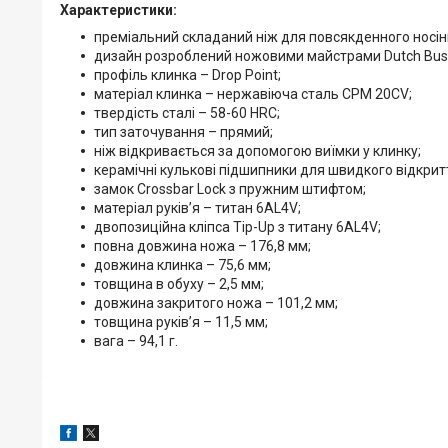
Характеристики:
преміальний складаний ніж для повсякденного носін
дизайн розроблений ножовими майстрами Dutch Bushc
профіль клинка – Drop Point;
матеріал клинка – нержавіюча сталь CPM 20CV;
твердість сталі – 58-60 HRC;
тип заточування – прямий;
ніж відкривається за допомогою виїмки у клинку;
керамічні кулькові підшипники для швидкого відкритт
замок Crossbar Lock з пружним штифтом;
матеріал руківʼя – титан 6AL4V;
двопозиційна кліпса Tip-Up з титану 6AL4V;
повна довжина ножа – 176,8 мм;
довжина клинка – 75,6 мм;
товщина в обуху – 2,5 мм;
довжина закритого ножа – 101,2 мм;
товщина руківʼя – 11,5 мм;
вага – 94,1 г.