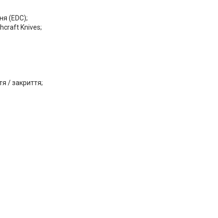
ня (EDC);
raft Knives;
я / закриття;