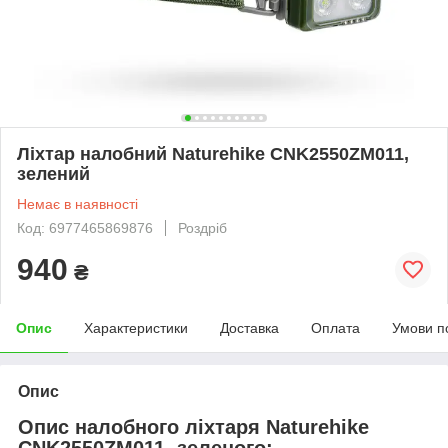
Ліхтар налобний Naturehike CNK2550ZM011,
зелений
Немає в наявності
Код: 6977465869876
Роздріб
940
₴
Опис
Характеристики
Доставка
Оплата
Умови п
Опис
Опис налобного ліхтаря Naturehike
CNK2550ZM011, зеленого: