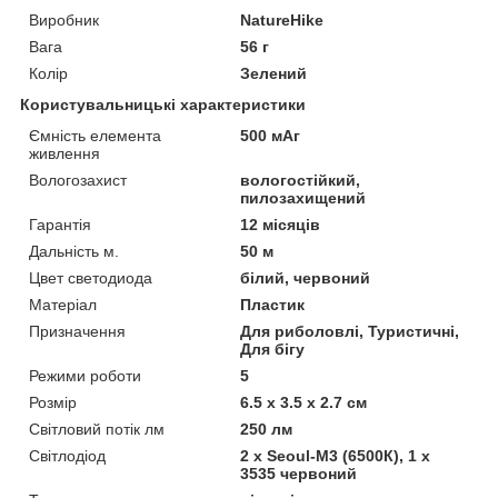
Виробник
NatureHike
Вага
56 г
Колір
Зелений
Користувальницькі характеристики
Ємність елемента
500 мАг
живлення
Вологозахист
вологостійкий,
пилозахищений
Гарантія
12 місяців
Дальність м.
50 м
Цвет светодиода
білий, червоний
Матеріал
Пластик
Призначення
Для риболовлі, Туристичні,
Для бігу
Режими роботи
5
Розмір
6.5 х 3.5 х 2.7 см
Світловий потік лм
250 лм
Світлодіод
2 х Seoul-M3 (6500К), 1 х
3535 червоний