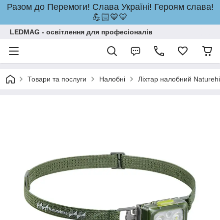
Разом до Перемоги! Слава Україні! Героям слава!
💪🏻💙💛
LEDMAG - освітлення для професіоналів
Товари та послуги
Налобні
Ліхтар налобний Nature