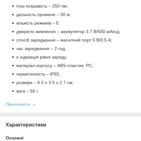
max яскравість – 250 лм;
дальність променя – 50 м;
кількість режимів – 5;
джерело живлення – акумулятор 3.7 В/500 мАгод;
спосіб заряджання – магнітний порт 5 В/0.5 А;
час заряджання – 2 год;
є індикація рівня заряду;
матеріал корпусу – ABS-пластик, PC;
герметичність – IP65;
розміри – 6.5 х 3.5 х 2.7 см;
вага – 56 г.
Приховати
Характеристики
Основні