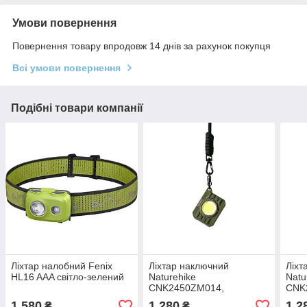
Умови повернення
Повернення товару впродовж 14 днів за рахунок покупця
Всі умови повернення
Подібні товари компанії
Ліхтар налобний Fenix
Ліхтар наключний
Ліхт
HL16 AAA світло-зелений
Naturehike
Natu
CNK2450ZM014,
CNK
оливковий
1 580
1 280
1 2
₴
₴