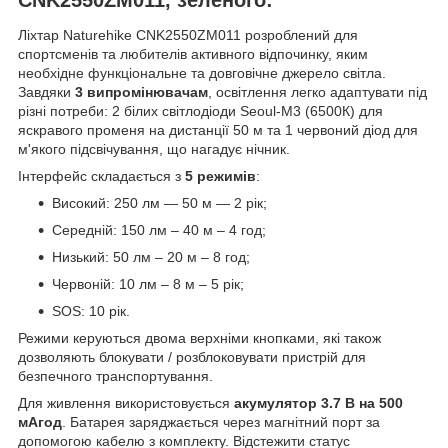
Ліхтар Naturehike CNK2550ZM011 розроблений для
спортсменів та любителів активного відпочинку, яким
необхідне функціональне та довговічне джерело світла.
Завдяки
3 випромінювачам
, освітлення легко адаптувати під
різні потреби: 2 білих світлодіоди Seoul-M3 (6500К) для
яскравого променя на дистанції 50 м та 1 червоний діод для
м'якого підсвічування, що нагадує нічник.
Інтерфейс складається з
5 режимів
:
Високий: 250 лм — 50 м — 2 рік;
Середній: 150 лм – 40 м – 4 год;
Низький: 50 лм – 20 м – 8 год;
Червоній: 10 лм – 8 м – 5 рік;
SOS: 10 рік.
Режими керуються двома верхніми кнопками, які також
дозволяють блокувати / розблоковувати пристрій для
безпечного транспортування.
Для живлення використовується
акумулятор 3.7 В на 500
мАгод
. Батарея заряджається через магнітний порт за
допомогою кабелю з комплекту. Відстежити статус