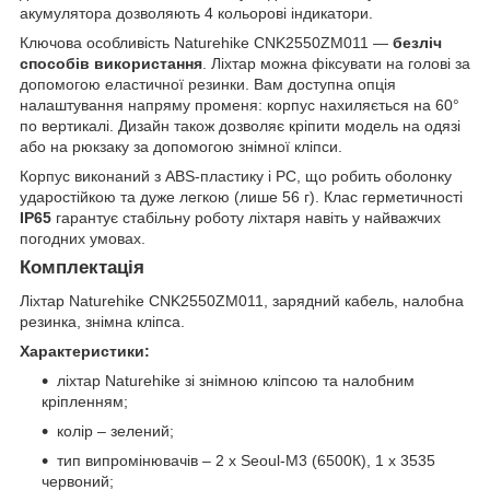
акумулятора дозволяють 4 кольорові індикатори.
Ключова особливість Naturehike CNK2550ZM011 —
безліч
способів використання
. Ліхтар можна фіксувати на голові за
допомогою еластичної резинки. Вам доступна опція
налаштування напряму променя: корпус нахиляється на 60°
по вертикалі. Дизайн також дозволяє кріпити модель на одязі
або на рюкзаку за допомогою знімної кліпси.
Корпус виконаний з ABS-пластику і PC, що робить оболонку
ударостійкою та дуже легкою (лише 56 г). Клас герметичності
IP65
гарантує стабільну роботу ліхтаря навіть у найважчих
погодних умовах.
Комплектація
Ліхтар Naturehike CNK2550ZM011, зарядний кабель, налобна
резинка, знімна кліпса.
Характеристики:
ліхтар Naturehike зі знімною кліпсою та налобним
кріпленням;
колір – зелений;
тип випромінювачів – 2 х Seoul-M3 (6500К), 1 х 3535
червоний;