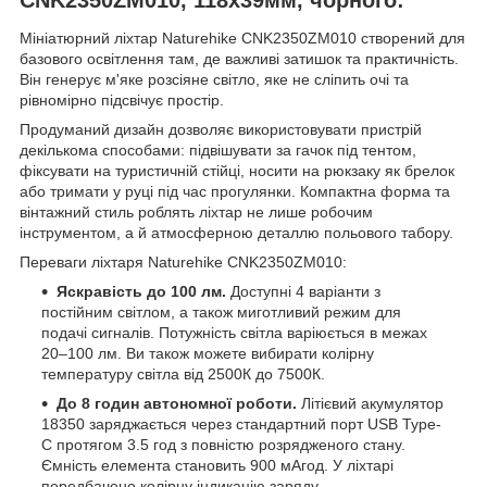
Мініатюрний ліхтар Naturehike CNK2350ZM010 створений для
базового освітлення там, де важливі затишок та практичність.
Він генерує м'яке розсіяне світло, яке не сліпить очі та
рівномірно підсвічує простір.
Продуманий дизайн дозволяє використовувати пристрій
декількома способами: підвішувати за гачок під тентом,
фіксувати на туристичній стійці, носити на рюкзаку як брелок
або тримати у руці під час прогулянки. Компактна форма та
вінтажний стиль роблять ліхтар не лише робочим
інструментом, а й атмосферною деталлю польового табору.
Переваги ліхтаря Naturehike CNK2350ZM010:
Яскравість до 100 лм.
Доступні 4 варіанти з
постійним світлом, а також миготливий режим для
подачі сигналів. Потужність світла варіюється в межах
20–100 лм. Ви також можете вибирати колірну
температуру світла від 2500К до 7500К.
До 8 годин автономної роботи.
Літієвий акумулятор
18350 заряджається через стандартний порт USB Type-
C протягом 3.5 год з повністю розрядженого стану.
Ємність елемента становить 900 мАгод. У ліхтарі
передбачено колірну індикацію заряду.