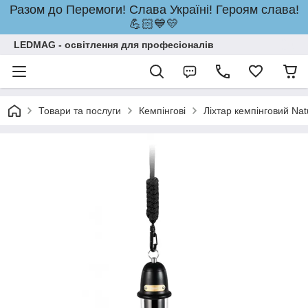
Разом до Перемоги! Слава Україні! Героям слава!
💪🏻💙💛
LEDMAG - освітлення для професіоналів
Товари та послуги
Кемпінгові
Ліхтар кемпінговий N