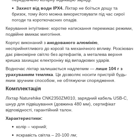
Захист від води IPX4.
Ліхтар не боїться дощу та
бризок, тому його можна використовувати під час сирої
погоди та короткочасних опадів.
Керування інтуїтивне: коротке натискання перемикає режими,
подвійне вмикає миготіння.
Корпус виконаний з
анодованого алюмінію
,
несприйнятливого до корозії та механічного впливу. Розсіювач
дає рівномірне світло без артефактів, а металева верхня
кришка захищає електроніку від випадкових ударів.
Водночас ліхтар залишається надлегким —
лише 104 г з
урахуванням темляка
. Це дозволяє носити пристрій будь-
яким зручним способом, не обтяжуючи спорядження.
Комплектація
Ліхтар Naturehike CNK2350ZM010, зарядний кабель USB-C,
шнур для підвішування (довжина 480 мм), сертифікат
відповідності, гарантійний талон.
Характеристики:
колір – чорний;
яскравість світла – 20-100 лм;