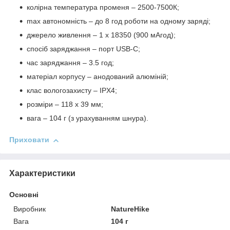
колірна температура променя – 2500-7500К;
max автономність – до 8 год роботи на одному заряді;
джерело живлення – 1 х 18350 (900 мАгод);
спосіб заряджання – порт USB-C;
час заряджання – 3.5 год;
матеріал корпусу – анодований алюміній;
клас вологозахисту – IPX4;
розміри – 118 х 39 мм;
вага – 104 г (з урахуванням шнура).
Приховати
Характеристики
Основні
Виробник
NatureHike
Вага
104 г