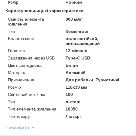
Колір
Чорний
Користувальницькі характеристики
Ємність елемента
900 мАг
живлення
Тип
Кемпінгові
Вологозахист
вологостійкий,
пилозахищений
Гарантія
12 місяців
Заряджання через USB
Type-C USB
Цвет светодиода
Білий
Матеріал
Алюміній
Призначення
Для рибалки, Туристичні
Розмір
118х39 мм
Світловий потік лм
100
Тип
ліхтарі
Тип елемента живлення
18350
Тип товару
Ліхтарі
Приховати