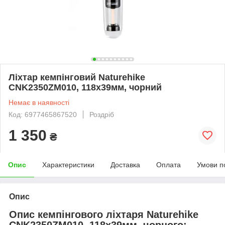
Ліхтар кемпінговий Naturehike
CNK2350ZM010, 118х39мм, чорний
Немає в наявності
Код: 6977465867520
Роздріб
1 350
₴
Опис
Характеристики
Доставка
Оплата
Умови п
Опис
Опис кемпінгового ліхтаря Naturehike
CNK2350ZM010, 118х39мм, чорного: