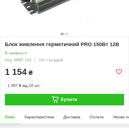
Блок живлення герметичний PRO 150Вт 12В
В наявності
Код: WBP-150
Опт і роздріб
1 154
₴
1 097 ₴
від 10 шт.
Купити
Опис
Характеристики
Доставка
Оплата
Умови п