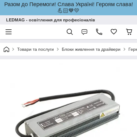
Разом до Перемоги! Слава Україні! Героям слава!
💪🏻💙💛
LEDMAG - освітлення для професіоналів
Товари та послуги
Блоки живлення та драйвери
Гер