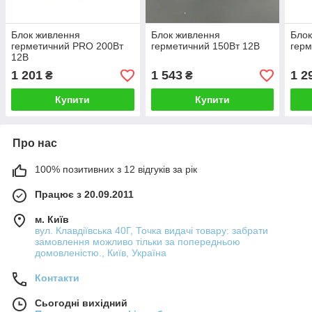
Блок живлення
Блок живлення
Блок
герметичний PRO 200Вт
герметичний 150Вт 12В
герм
12В
1 201
1 543
1 2
₴
₴
Купити
Купити
Про нас
100% позитивних з 12 відгуків за рік
Працює з 20.09.2011
м. Київ
вул. Клавдіївська 40Г, Точка видачі товару: забрати
замовлення можливо тільки за попередньою
домовленістю., Київ, Україна
Контакти
Сьогодні вихідний